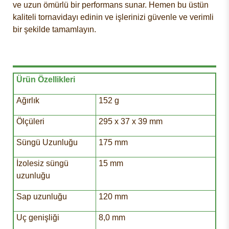
ve uzun ömürlü bir performans sunar. Hemen bu üstün
kaliteli tornavidayı edinin ve işlerinizi güvenle ve verimli
bir şekilde tamamlayın.
Ürün Özellikleri
Ağırlık
152 g
Ölçüleri
295 x 37 x 39 mm
Süngü Uzunluğu
175 mm
İzolesiz süngü
15 mm
uzunluğu
Sap uzunluğu
120 mm
Uç genişliği
8,0 mm