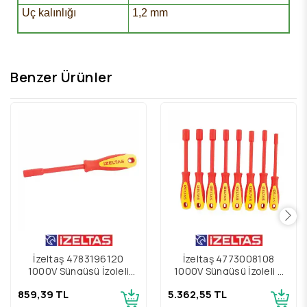
Uç kalınlığı
1,2 mm
Benzer Ürünler
İzeltaş 4783196120
İzeltaş 4773008108
1000V Süngüsü İzoleli
1000V Süngüsü İzoleli 8
6.3x120 Süngüsü İzoleli
Parça Lokma Uçlu
859,39 TL
5.362,55 TL
Manyetik Bits Tutucu
Tornavida Seti