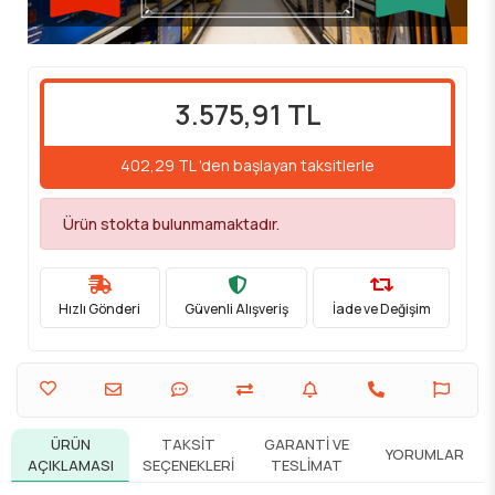
3.575,91 TL
402,29 TL 'den başlayan taksitlerle
Ürün stokta bulunmamaktadır.
Hızlı Gönderi
Güvenli Alışveriş
İade ve Değişim
ÜRÜN
TAKSIT
GARANTI VE
YORUMLAR
AÇIKLAMASI
SEÇENEKLERI
TESLIMAT