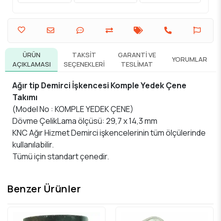
ÜRÜN
TAKSIT
GARANTI VE
YORUMLAR
AÇIKLAMASI
SEÇENEKLERI
TESLIMAT
Ağır tip Demirci İşkencesi Komple Yedek Çene
Takımı
(Model No : KOMPLE YEDEK ÇENE)
Dövme ÇelikLama ölçüsü: 29,7 x 14,3 mm
KNC Ağır Hizmet Demirci işkencelerinin tüm ölçülerinde
kullanılabilir.
Tümü için standart çenedir.
Benzer Ürünler