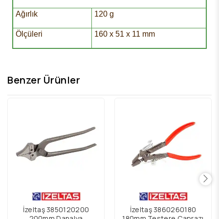
Ağırlık
120 g
Ölçüleri
160 x 51 x 11 mm
Benzer Ürünler
İzeltaş 3850120200
İzeltaş 3860260180
200mm Danalya
180mm Testere Çaprazı