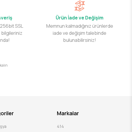
şveriş
Ürün İade ve Değişim
 256bit SSL
Memnun kalmadığınız ürünlerde
 bilgileriniz
iade ve değişim talebinde
ında!
bulunabilirsiniz!
 kalın
oriler
Markalar
Eşya
414