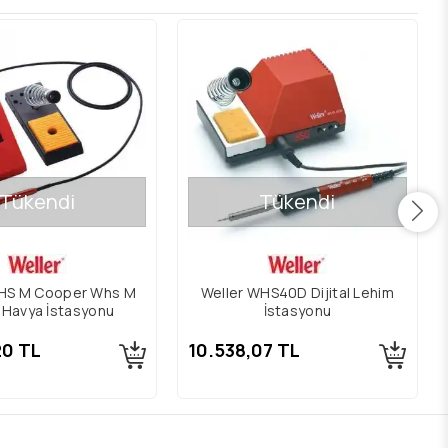
Tükendi
Tükendi
WHS M Cooper Whs M
Weller WHS40D Dijital Lehim
l Havya İstasyonu
İstasyonu
20 TL
10.538,07 TL