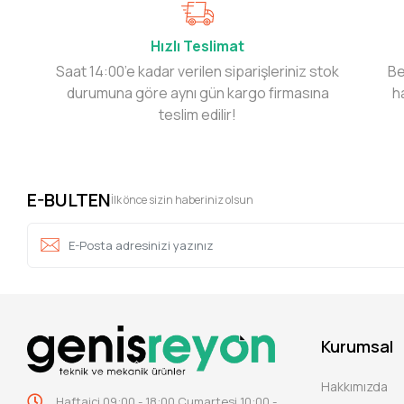
Hızlı Teslimat
Saat 14:00’e kadar verilen siparişleriniz stok
Be
durumuna göre aynı gün kargo firmasına
h
teslim edilir!
E-BULTEN
İlk önce sizin haberiniz olsun
Kurumsal
Hakkımızda
Haftaiçi 09:00 - 18:00 Cumartesi 10:00 -