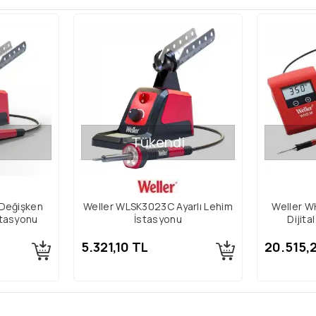
i
Tükendi
Değişken
Weller WLSK3023C Ayarlı Lehim
Weller 
stasyonu
İstasyonu
Dijita
5.321,10 TL
20.515,