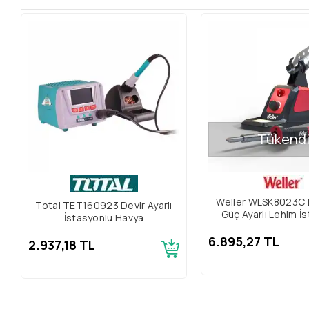
Tükend
Weller WLSK8023C 
Total TET160923 Devir Ayarlı
Güç Ayarlı Lehim İ
İstasyonlu Havya
6.895,27 TL
2.937,18 TL