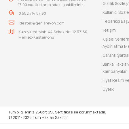
Gizlilik Sözle
17:00 saatleri arasında ulaşabilirsiniz.
Kullanıcı Sözl
0 552 714 57 90
Tedarikçi Baş
destek@genisreyon.com
İletişim
Kuzeykent Mah. 44.Sokak No: 12 37150
Merkez-Kastamonu
Kişisel Verile
Aydınlatma Me
Garanti Şartlar
Banka Taksit 
Kampanyaları
Fiyat Resim ve
Üyelik
Tüm bilgileriniz 256bit SSL Sertifikası ile korunmaktadır.
© 2011-2026
Tüm Hakları Saklıdır