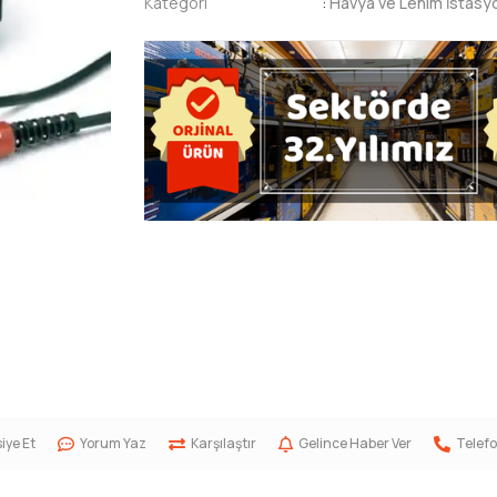
Kategori
:
Havya ve Lehim İstasy
iye Et
Yorum Yaz
Karşılaştır
Gelince Haber Ver
Telefo