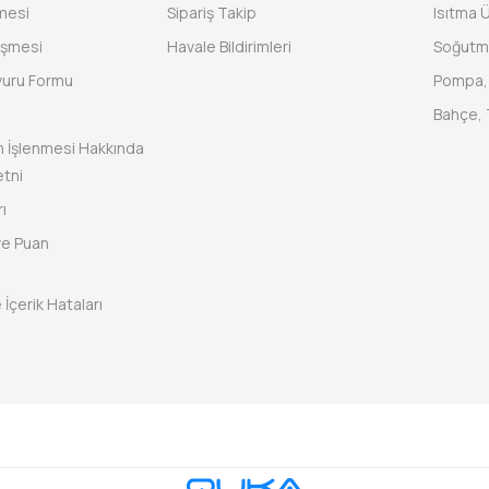
şmesi
Sipariş Takip
Isıtma Ü
eşmesi
Havale Bildirimleri
Soğutm
vuru Formu
Pompa, 
Bahçe, 
rin İşlenmesi Hakkında
tni
ı
ve Puan
 İçerik Hataları