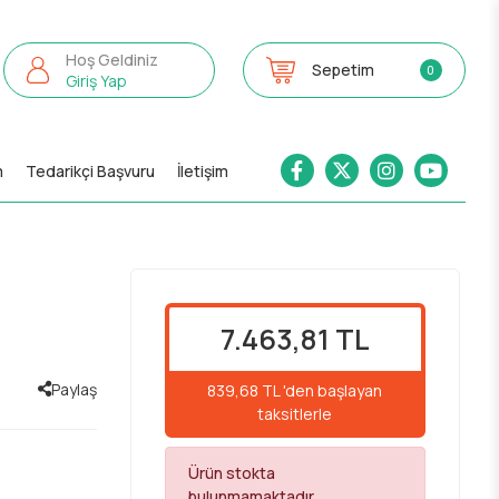
Hoş Geldiniz
Sepetim
0
Giriş Yap
m
Tedarikçi Başvuru
İletişim
7.463,81 TL
Paylaş
839,68 TL 'den başlayan
taksitlerle
Ürün stokta
bulunmamaktadır.