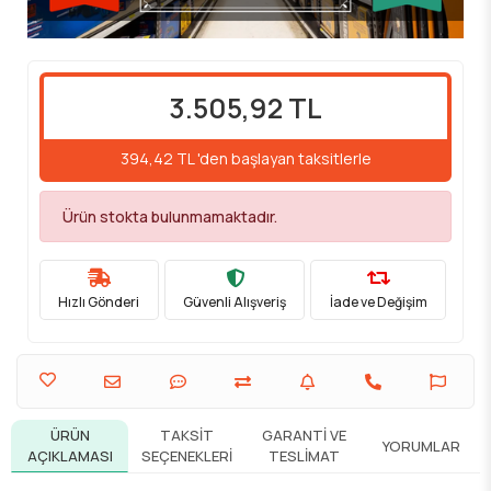
3.505,92 TL
394,42 TL 'den başlayan taksitlerle
Ürün stokta bulunmamaktadır.
Hızlı Gönderi
Güvenli Alışveriş
İade ve Değişim
ÜRÜN
TAKSIT
GARANTI VE
YORUMLAR
AÇIKLAMASI
SEÇENEKLERI
TESLIMAT