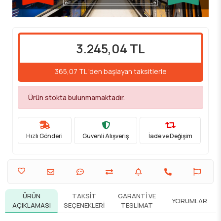
3.245,04 TL
365,07 TL 'den başlayan taksitlerle
Ürün stokta bulunmamaktadır.
Hızlı Gönderi
Güvenli Alışveriş
İade ve Değişim
ÜRÜN
TAKSIT
GARANTI VE
YORUMLAR
AÇIKLAMASI
SEÇENEKLERI
TESLIMAT