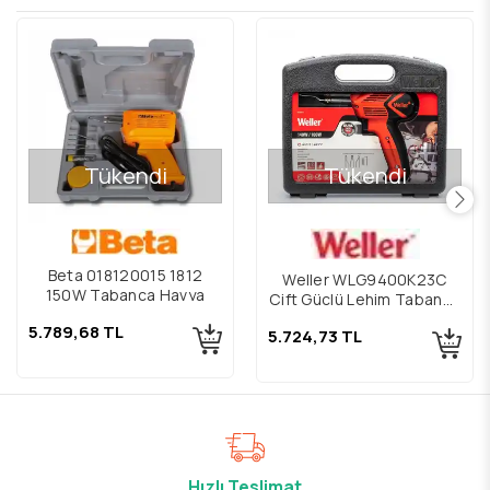
Tükendi
Tükendi
Beta 018120015 1812
Weller WLG9400K23C
150W Tabanca Havya
Çift Güçlü Lehim Tabanca
Havya Kiti
5.789,68 TL
5.724,73 TL
Hızlı Teslimat