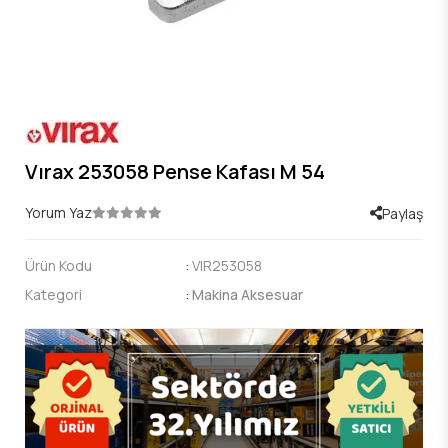
Vırax 253058 Pense Kafası M 54
Yorum Yaz
Paylaş
Ürün Kodu
:
VIR253058
Kategori
:
Makina Aksesuar