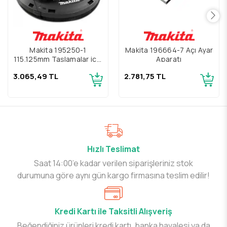
Makita 195250-1
Makita 196664-7 Açı Ayar
115,125mm Taşlamalar için
Aparatı
Toz Toplama Diski
3.065,49 TL
2.781,75 TL
Hızlı Teslimat
Saat 14:00’e kadar verilen siparişleriniz stok
durumuna göre aynı gün kargo firmasına teslim edilir!
Kredi Kartı ile Taksitli Alışveriş
Beğendiğiniz ürünleri kredi kartı, banka havalesi ya da