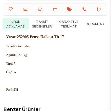
ÜRÜN
TAKSIT
GARANTI VE
YORUMLAR
AÇIKLAMASI
SEÇENEKLERI
TESLIMAT
Vırax 252905 Pense Halkası Th 17
Teknik Özellikler
Ağırlık
0.270kg
Tipi
17
Ölçüler
Profil
TH
Benzer Ürünler