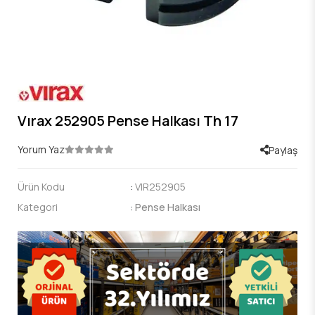
Vırax 252905 Pense Halkası Th 17
Yorum Yaz
Paylaş
Ürün Kodu
:
VIR252905
Kategori
:
Pense Halkası