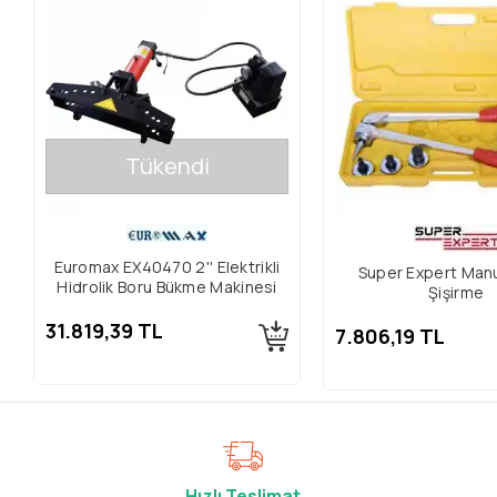
Tükendi
Euromax EX40470 2'' Elektrikli
Super Expert Man
Hidrolik Boru Bükme Makinesi
Şişirme
31.819,39 TL
7.806,19 TL
Hızlı Teslimat