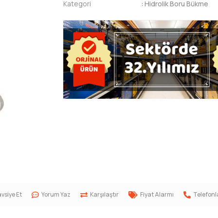
Kategori
:
Hidrolik Boru Bükme
vsiye Et
Yorum Yaz
Karşılaştır
Fiyat Alarmı
Telefonl