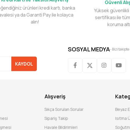
Güvenli Alı
ğendiğiniz ürünleri kredi kartı, banka
Yüksek güvenlikli
avalesi ya da Garanti Pay ile kolayca
sertifikası ile tüm
alın!
koruma alt
SOSYAL MEDYA
- Bizi takipte
KAYDOL
Alışveriş
Kateg
Sıkça Sorulan Sorular
Beyaz 
şmesi
Sipariş Takip
Isıtma Ü
eşmesi
Havale Bildirimleri
Soğutm