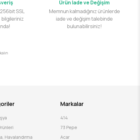
şveriş
Ürün İade ve Değişim
 256bit SSL
Memnun kalmadığınız ürünlerde
 bilgileriniz
iade ve değişim talebinde
ında!
bulunabilirsiniz!
 kalın
oriler
Markalar
Eşya
414
rünleri
73 Pepe
a, Havalandırma
Acar