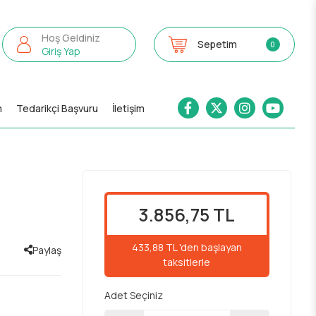
Hoş Geldiniz
Sepetim
0
Giriş Yap
m
Tedarikçi Başvuru
İletişim
3.856,75 TL
433,88 TL 'den başlayan
Paylaş
taksitlerle
Adet Seçiniz