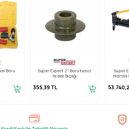
uel Boru
Super Expert 2'' Boru Kesici
Super E
Yedek Bıçağı
Hidrolik
355,39 TL
53.740,
Kredi Kartı ile Taksitli Alışveriş