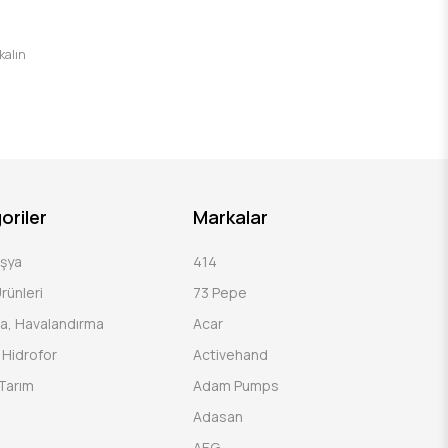
 kalın
oriler
Markalar
Eşya
414
rünleri
73 Pepe
a, Havalandırma
Acar
Hidrofor
Activehand
Tarım
Adam Pumps
Adasan
AEG