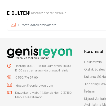
E-BULTEN
İlk önce sizin haberiniz olsun
Kurumsal
Hakkımızda
Haftaiçi 09:00 - 18:00 Cumartesi 10:00 -
Gizlilik Sözle
17:00 saatleri arasında ulaşabilirsiniz.
Kullanıcı Sözl
0 552 714 57 90
Tedarikçi Baş
destek@genisreyon.com
İletişim
Kuzeykent Mah. 44.Sokak No: 12 37150
Merkez-Kastamonu
Kişisel Verile
Aydınlatma Me