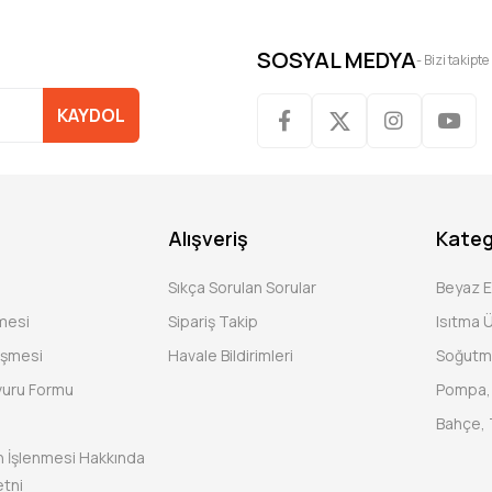
SOSYAL MEDYA
- Bizi takipte
KAYDOL
Alışveriş
Kateg
Sıkça Sorulan Sorular
Beyaz 
şmesi
Sipariş Takip
Isıtma Ü
eşmesi
Havale Bildirimleri
Soğutm
vuru Formu
Pompa, 
Bahçe, 
rin İşlenmesi Hakkında
tni