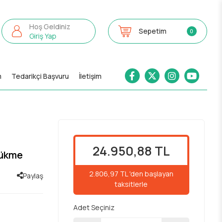
Hoş Geldiniz
Sepetim
0
Giriş Yap
m
Tedarikçi Başvuru
İletişim
24.950,88 TL
Bükme
2.806,97 TL 'den başlayan
Paylaş
taksitlerle
Adet Seçiniz