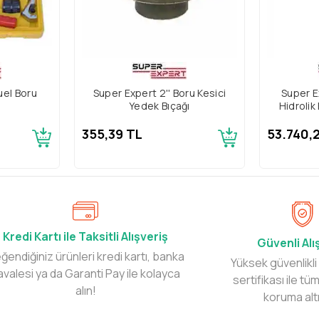
uel Boru
Super Expert 2'' Boru Kesici
Super E
Yedek Bıçağı
Hidrolik
355,39 TL
53.740,
Kredi Kartı ile Taksitli Alışveriş
Güvenli Alı
ğendiğiniz ürünleri kredi kartı, banka
Yüksek güvenlikli
avalesi ya da Garanti Pay ile kolayca
sertifikası ile tüm
alın!
koruma alt