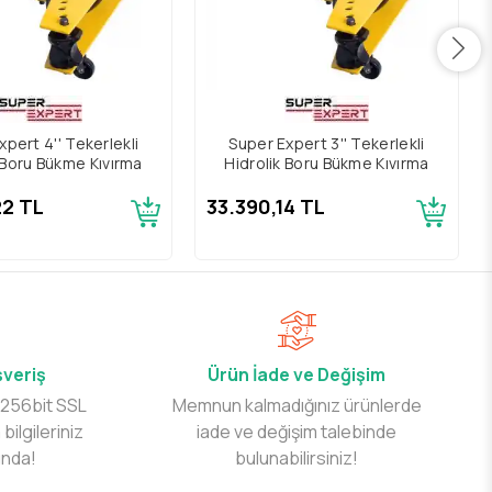
xpert 4'' Tekerlekli
Super Expert 3'' Tekerlekli
 Boru Bükme Kıvırma
Hidrolik Boru Bükme Kıvırma
22 TL
33.390,14 TL
şveriş
Ürün İade ve Değişim
 256bit SSL
Memnun kalmadığınız ürünlerde
 bilgileriniz
iade ve değişim talebinde
ında!
bulunabilirsiniz!