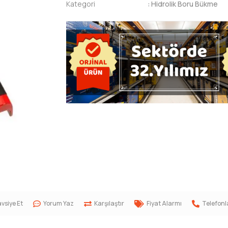
Kategori
:
Hidrolik Boru Bükme
vsiye Et
Yorum Yaz
Karşılaştır
Fiyat Alarmı
Telefonl