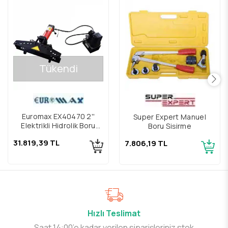
Tükendi
Euromax EX40470 2''
Super Expert Manuel
Elektrikli Hidrolik Boru
Boru Şişirme
Bükme Makinesi
31.819,39 TL
7.806,19 TL
Hızlı Teslimat
Saat 14:00’e kadar verilen siparişleriniz stok