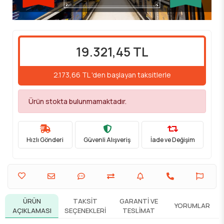
19.321,45 TL
2.173,66 TL 'den başlayan taksitlerle
Ürün stokta bulunmamaktadır.
Hızlı Gönderi
Güvenli Alışveriş
İade ve Değişim
ÜRÜN
TAKSIT
GARANTI VE
YORUMLAR
AÇIKLAMASI
SEÇENEKLERI
TESLIMAT