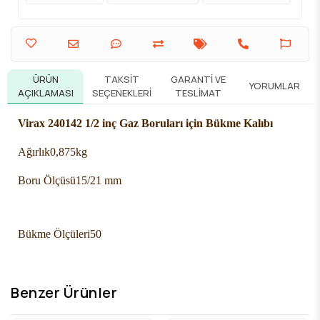
ÜRÜN
TAKSIT
GARANTI VE
YORUMLAR
AÇIKLAMASI
SEÇENEKLERI
TESLIMAT
Virax 240142 1/2 inç Gaz Boruları için Bükme Kalıbı
Ağırlık
0,875kg
Boru Ölçüsü
15/21 mm
Bükme Ölçüleri
50
Benzer Ürünler