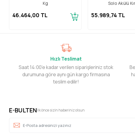
Kg
Solo Akülü Kır
46.464,00 TL
55.989,74 TL
Hızlı Teslimat
Saat 14:00’e kadar verilen siparişleriniz stok
Be
durumuna göre aynı gün kargo firmasına
h
teslim edilir!
E-BULTEN
İlk önce sizin haberiniz olsun