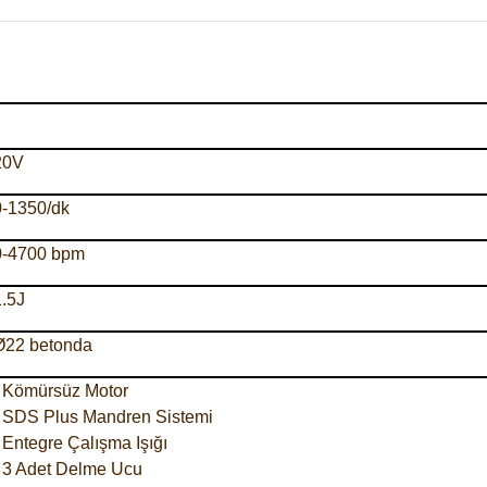
20V
0-1350/dk
0-4700 bpm
1.5J
Ø22 betonda
· Kömürsüz Motor
· SDS Plus Mandren Sistemi
· Entegre Çalışma Işığı
· 3 Adet Delme Ucu