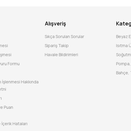
Alışveriş
Kateg
Sıkça Sorulan Sorular
Beyaz 
şmesi
Sipariş Takip
Isıtma Ü
eşmesi
Havale Bildirimleri
Soğutm
vuru Formu
Pompa, 
Bahçe, 
rin İşlenmesi Hakkında
tni
ı
ve Puan
 İçerik Hataları