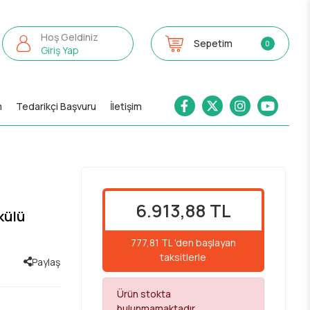
Hoş Geldiniz
Sepetim
0
Giriş Yap
m
Tedarikçi Başvuru
İletişim
6.913,88 TL
külü
777,81 TL 'den başlayan
taksitlerle
Paylaş
Ürün stokta
bulunmamaktadır.