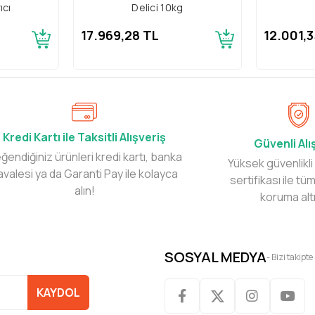
ıcı
Delici 10kg
17.969,28 TL
12.001,3
Kredi Kartı ile Taksitli Alışveriş
Güvenli Alı
ğendiğiniz ürünleri kredi kartı, banka
Yüksek güvenlikli
avalesi ya da Garanti Pay ile kolayca
sertifikası ile tüm
alın!
koruma alt
SOSYAL MEDYA
- Bizi takipte
KAYDOL