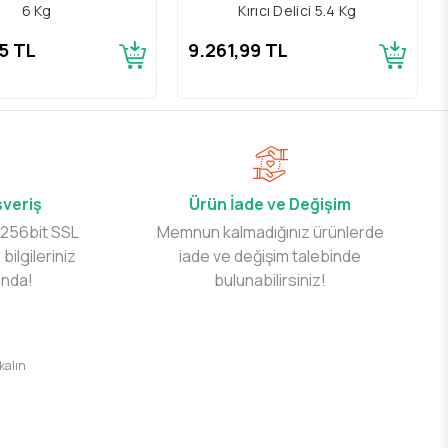
6 Kg
Kırıcı Delici 5.4 Kg
5 TL
9.261,99 TL
şveriş
Ürün İade ve Değişim
 256bit SSL
Memnun kalmadığınız ürünlerde
 bilgileriniz
iade ve değişim talebinde
ında!
bulunabilirsiniz!
 kalın