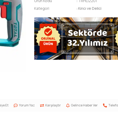
Ürün Kodu
:
TRHLI2201
Kategori
:
Kırıcı ve Delici
iye Et
Yorum Yaz
Karşılaştır
Gelince Haber Ver
Telefo