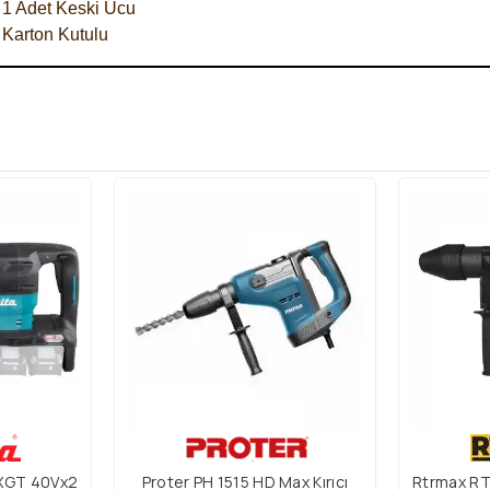
· 1 Adet Keski Ucu
· Karton Kutulu
XGT 40Vx2
Proter PH 1515 HD Max Kırıcı
Rtrmax RT