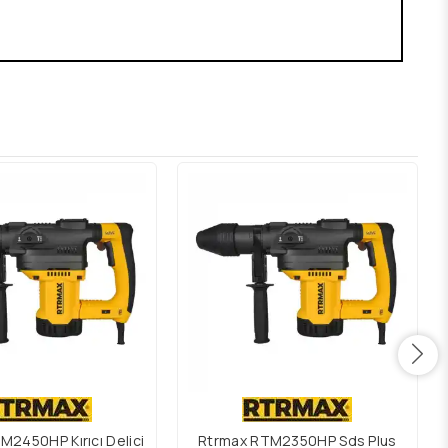
M2450HP Kırıcı Delici
Rtrmax RTM2350HP Sds Plus