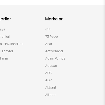
oriler
Markalar
Eşya
414
rünleri
73 Pepe
a, Havalandırma
Acar
Hidrofor
Activehand
Tarım
Adam Pumps
Adasan
AEG
AGP
Akbant
Alteco