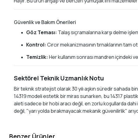
Hayır. Bu ürün ahşap ve benzeri yumuşak lifli malzemeler i
Güvenlik ve Bakım Önerileri
Göz Teması:
Talaş sıçramalarına karşı delme işlemi
Kontrol:
Cırcır mekanizmasının tırnaklarının tam o
Temizlik:
Her kullanım sonrası mandren içindeki ve 
Sektörel Teknik Uzmanlık Notu
Bir teknik stratejist olarak 30 yılı aşkın süredir sahada bin
14319 modeli estetik bir miras sunarken, bu 14317 plastik 
aleti sadece bir hobi aracı değil, en zorlu koşullarda dah
değil, "yarı yolda bırakmayacak mekanik güvenilirlik" arıyor
Benzer Ürünler