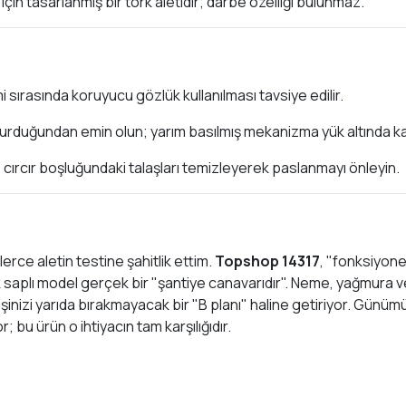
çin tasarlanmış bir tork aletidir; darbe özelliği bulunmaz.
 sırasında koruyucu gözlük kullanılması tavsiye edilir.
turduğundan emin olun; yarım basılmış mekanizma yük altında ka
cırcır boşluğundaki talaşları temizleyerek paslanmayı önleyin.
lerce aletin testine şahitlik ettim.
Topshop 14317
, "fonksiyone
saplı model gerçek bir "şantiye canavarıdır". Neme, yağmura ve s
i işinizi yarıda bırakmayacak bir "B planı" haline getiriyor. Gün
; bu ürün o ihtiyacın tam karşılığıdır.