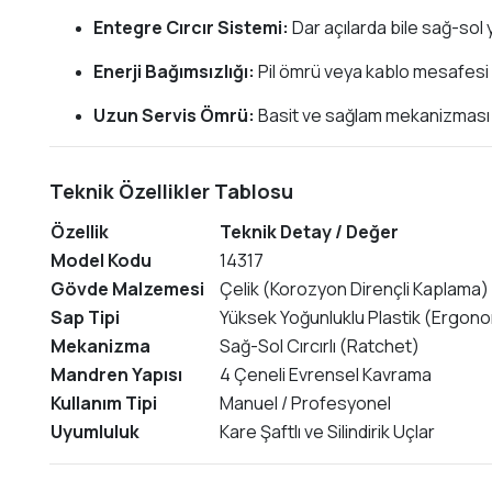
Entegre Cırcır Sistemi:
Dar açılarda bile sağ-sol y
Enerji Bağımsızlığı:
Pil ömrü veya kablo mesafesi 
Uzun Servis Ömrü:
Basit ve sağlam mekanizması s
Teknik Özellikler Tablosu
Özellik
Teknik Detay / Değer
Model Kodu
14317
Gövde Malzemesi
Çelik (Korozyon Dirençli Kaplama)
Sap Tipi
Yüksek Yoğunluklu Plastik (Ergo
Mekanizma
Sağ-Sol Cırcırlı (Ratchet)
Mandren Yapısı
4 Çeneli Evrensel Kavrama
Kullanım Tipi
Manuel / Profesyonel
Uyumluluk
Kare Şaftlı ve Silindirik Uçlar