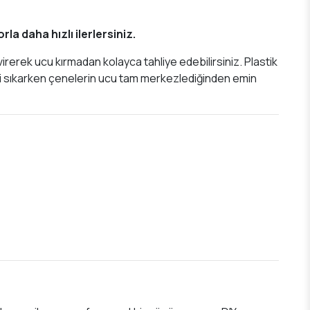
a daha hızlı ilerlersiniz.
irerek ucu kırmadan kolayca tahliye edebilirsiniz. Plastik
eni sıkarken çenelerin ucu tam merkezlediğinden emin
p)