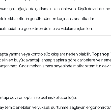
 yumuşak ağaçlarda çatlama riskini önleyen düşük devirli delme
lektrikli aletlerin gürültüsünden kaçınan zanaatkarlar.
cil müdahale gerektiren delme ve vidalama işlemleri.
hşapta yanma veya kontrolsüz çıkışlara neden olabilir.
Topshop 
delin en büyük avantajı, ahşap saplara göre darbelere ve neme ka
 yaşanmaz. Cırcır mekanizması sayesinde matkabı tam tur çevire
aja çeviren optimize edilmiş kol uzunluğu.
y temizlenebilen ve yüksek sürtünme sağlayan ergonomik tu