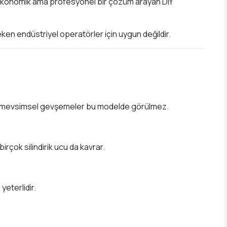
e ekonomik ama profesyonel bir çözüm arayan DIY
n endüstriyel operatörler için uygun değildir.
rdaki mevsimsel gevşemeler bu modelde görülmez.
irçok silindirik ucu da kavrar.
yeterlidir.