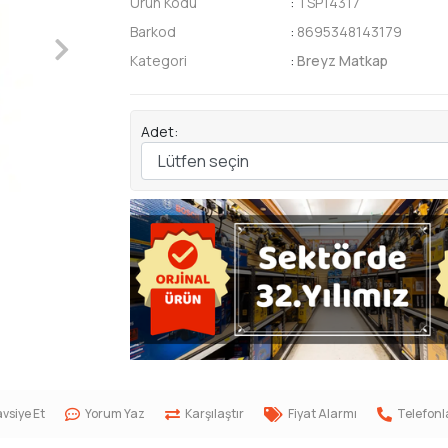
Ürün Kodu
:
TSP14317
Barkod
:
8695348143179
Kategori
:
Breyz Matkap
Adet:
vsiye Et
Yorum Yaz
Karşılaştır
Fiyat Alarmı
Telefonl