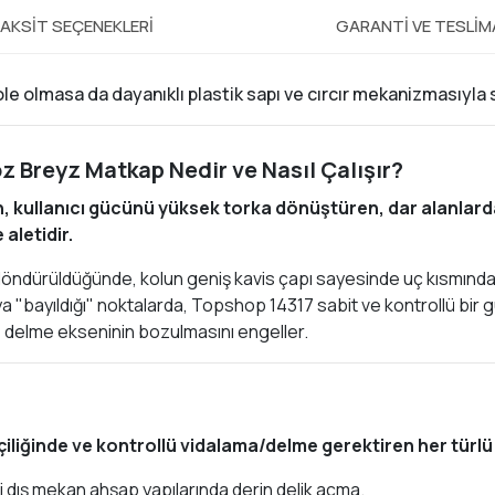
AKSIT SEÇENEKLERI
GARANTI VE TESLI
ole olmasa da dayanıklı plastik sapı ve cırcır mekanizmasıyl
z Breyz Matkap Nedir ve Nasıl Çalışır?
, kullanıcı gücünü yüksek torka dönüştüren, dar alanlarda
aletidir.
i döndürüldüğünde, kolun geniş kavis çapı sayesinde uç kısmında d
veya "bayıldığı" noktalarda, Topshop 14317 sabit ve kontrollü bir
ve delme ekseninin bozulmasını engeller.
şçiliğinde ve kontrollü vidalama/delme gerektiren her tür
ği dış mekan ahşap yapılarında derin delik açma.