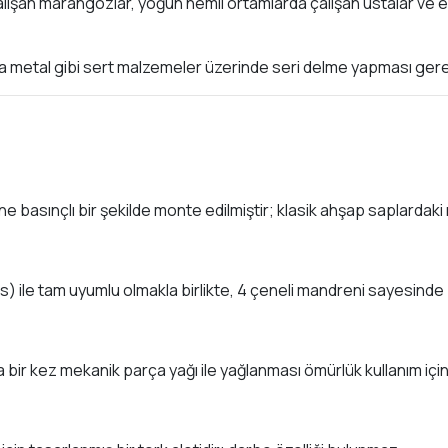
alışan marangozlar, yoğun nemli ortamlarda çalışan ustalar v
metal gibi sert malzemeler üzerinde seri delme yapması gereke
rine basınçlı bir şekilde monte edilmiştir; klasik ahşap sapla
s) ile tam uyumlu olmakla birlikte, 4 çeneli mandreni sayesinde b
a bir kez mekanik parça yağı ile yağlanması ömürlük kullanım için 