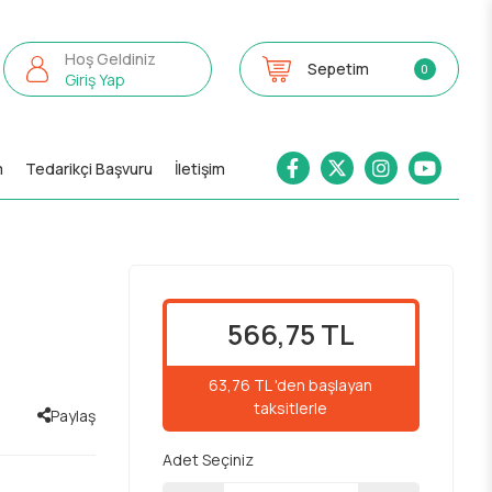
Hoş Geldiniz
Sepetim
0
Giriş Yap
m
Tedarikçi Başvuru
İletişim
566,75 TL
63,76 TL 'den başlayan
taksitlerle
Paylaş
Adet Seçiniz