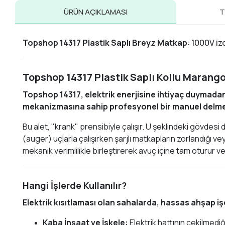
ÜRÜN AÇIKLAMASI
T
Topshop 14317 Plastik Saplı Breyz Matkap
: 1000V iz
Topshop 14317 Plastik Saplı Kollu Marango
Topshop 14317, elektrik enerjisine ihtiyaç duymadan
mekanizmasına sahip profesyonel bir manuel delme 
Bu alet, "krank" prensibiyle çalışır. U şeklindeki gövdes
(auger) uçlarla çalışırken şarjlı matkapların zorlandığı 
mekanik verimlilikle birleştirerek avuç içine tam oturur 
Hangi İşlerde Kullanılır?
Elektrik kısıtlaması olan sahalarda, hassas ahşap i
Kaba İnşaat ve İskele:
Elektrik hattının çekilmedi