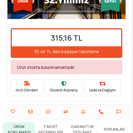
315,16 TL
35,46 TL 'den başlayan taksitlerle
Ürün stokta bulunmamaktadır.
Hızlı Gönderi
Güvenli Alışveriş
İade ve Değişim
ÜRÜN
TAKSIT
GARANTI VE
YORUMLAR
AÇIKLAMASI
SEÇENEKLERI
TESLIMAT