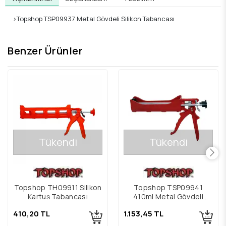
>Topshop TSP09937 Metal Gövdeli Silikon Tabancası
Benzer Ürünler
Tükendi
Tükendi
Topshop TH09911 Silikon
Topshop TSP09941
Kartuş Tabancası
410ml Metal Gövdeli
Profesyonel Epoksi
410,20 TL
1.153,45 TL
Tabancası