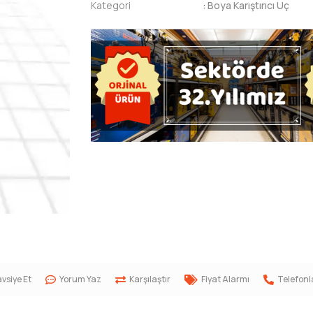
Kategori
:
Boya Karıştırıcı Uç
vsiye Et
Yorum Yaz
Karşılaştır
Fiyat Alarmı
Telefonl