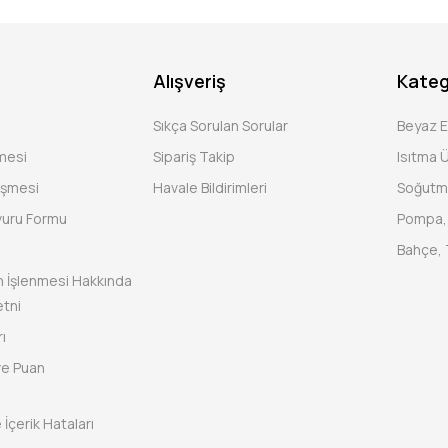
Alışveriş
Kateg
Sıkça Sorulan Sorular
Beyaz 
şmesi
Sipariş Takip
Isıtma Ü
eşmesi
Havale Bildirimleri
Soğutm
vuru Formu
Pompa, 
Bahçe, 
rin İşlenmesi Hakkında
tni
ı
ve Puan
 İçerik Hataları