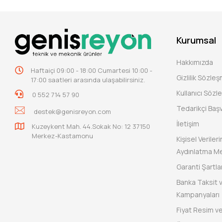
Kurumsal
Hakkımızda
Haftaiçi 09:00 - 18:00 Cumartesi 10:00 -
Gizlilik Sözle
17:00 saatleri arasında ulaşabilirsiniz.
Kullanıcı Sözl
0 552 714 57 90
Tedarikçi Baş
destek@genisreyon.com
İletişim
Kuzeykent Mah. 44.Sokak No: 12 37150
Merkez-Kastamonu
Kişisel Verile
Aydınlatma Me
Garanti Şartlar
Banka Taksit 
Kampanyaları
Fiyat Resim ve