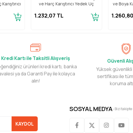
 Karıştırıcı
ve Harç Karıştırıcı Yedek Uç
ve Boya Kar
1.232,07 TL
1.260,8
Kredi Kartı ile Taksitli Alışveriş
Güvenli Alı
ğendiğiniz ürünleri kredi kartı, banka
Yüksek güvenlikli
avalesi ya da Garanti Pay ile kolayca
sertifikası ile tüm
alın!
koruma alt
SOSYAL MEDYA
- Bizi takipte
KAYDOL