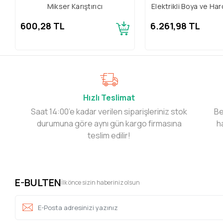
Mikser Karıştırıcı
Elektrikli Boya ve Harç
600,28 TL
6.261,98 TL
Hızlı Teslimat
Saat 14:00’e kadar verilen siparişleriniz stok
Be
durumuna göre aynı gün kargo firmasına
h
teslim edilir!
E-BULTEN
İlk önce sizin haberiniz olsun