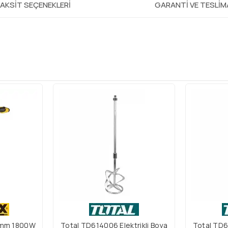
AKSIT SEÇENEKLERI
GARANTI VE TESLI
0mm 1800W
Total TD614006 Elektrikli Boya
Total TD6