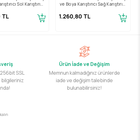
ıştırıcı Sol Karıştırıcı
ve Boya Karıştırıcı Sağ Karıştırıcı
Uç
Uç
0 TL
1.260,80 TL
şveriş
Ürün İade ve Değişim
 256bit SSL
Memnun kalmadığınız ürünlerde
 bilgileriniz
iade ve değişim talebinde
ında!
bulunabilirsiniz!
 kalın