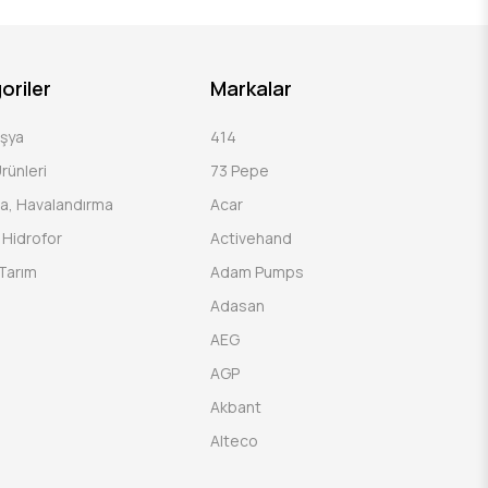
oriler
Markalar
Eşya
414
rünleri
73 Pepe
a, Havalandırma
Acar
Hidrofor
Activehand
Tarım
Adam Pumps
Adasan
AEG
AGP
Akbant
Alteco