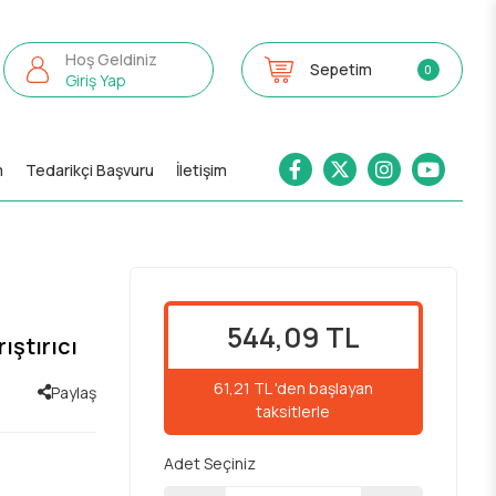
Hoş Geldiniz
Sepetim
0
Giriş Yap
m
Tedarikçi Başvuru
İletişim
544,09 TL
ştırıcı
61,21 TL 'den başlayan
Paylaş
taksitlerle
Adet Seçiniz