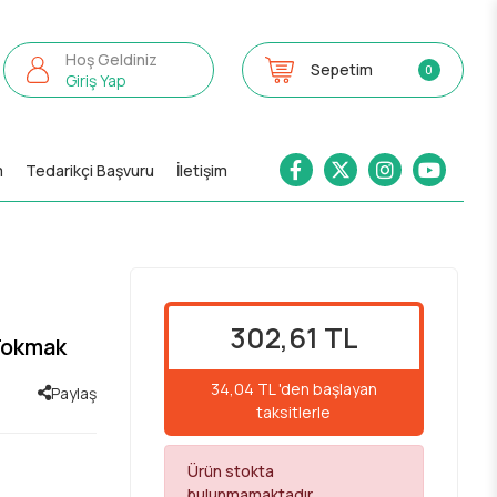
Hoş Geldiniz
Sepetim
0
Giriş Yap
m
Tedarikçi Başvuru
İletişim
302,61 TL
Tokmak
34,04 TL 'den başlayan
Paylaş
taksitlerle
Ürün stokta
bulunmamaktadır.