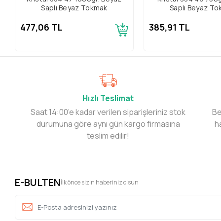
Saplı Beyaz Tokmak
Saplı Beyaz T
477,06 TL
385,91 TL
Hızlı Teslimat
Saat 14:00’e kadar verilen siparişleriniz stok
Be
durumuna göre aynı gün kargo firmasına
h
teslim edilir!
E-BULTEN
İlk önce sizin haberiniz olsun