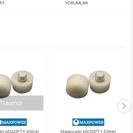
MAT
YORUMLAR
Tükendi
er MX40PTY 40mm
Maxpower MX30PTY 30mm