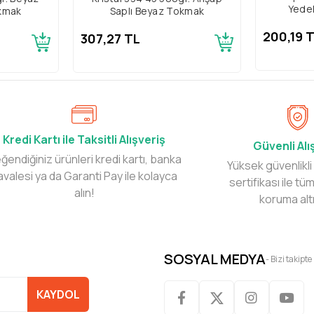
Yedek
okmak
Saplı Beyaz Tokmak
200,19 
307,27 TL
Kredi Kartı ile Taksitli Alışveriş
Güvenli Alı
ğendiğiniz ürünleri kredi kartı, banka
Yüksek güvenlikli
avalesi ya da Garanti Pay ile kolayca
sertifikası ile tüm
alın!
koruma alt
SOSYAL MEDYA
- Bizi takipte
KAYDOL