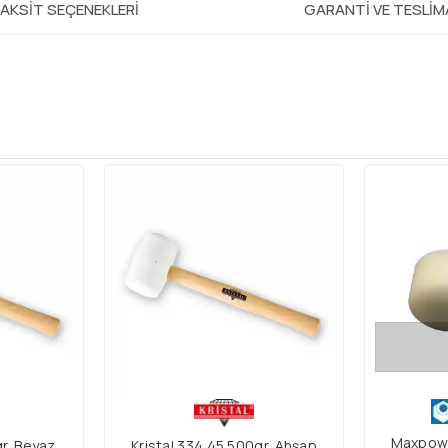
AKSIT SEÇENEKLERI
GARANTI VE TESLI
Maxpow
gr. Beyaz
Kristal 334 45 500gr. Ahşap