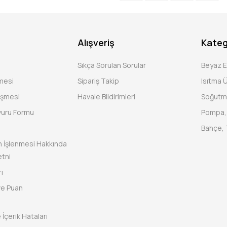
Alışveriş
Kateg
Sıkça Sorulan Sorular
Beyaz 
şmesi
Sipariş Takip
Isıtma Ü
eşmesi
Havale Bildirimleri
Soğutm
vuru Formu
Pompa, 
Bahçe, 
rin İşlenmesi Hakkında
tni
ı
ve Puan
 İçerik Hataları