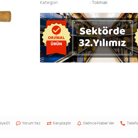
Kategori
:
Tokmak
iye Et
Yorum Yaz
Karşılaştır
Gelince Haber Ver
Telefo