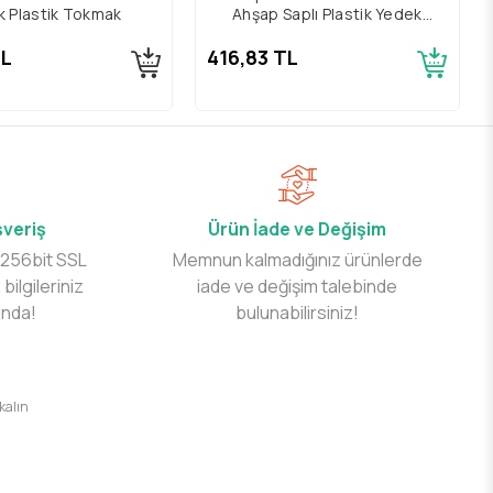
 Plastik Tokmak
Ahşap Saplı Plastik Yedek
Tokmak
TL
416,83 TL
şveriş
Ürün İade ve Değişim
 256bit SSL
Memnun kalmadığınız ürünlerde
 bilgileriniz
iade ve değişim talebinde
ında!
bulunabilirsiniz!
 kalın