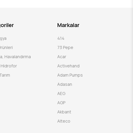
oriler
Markalar
Eşya
414
rünleri
73 Pepe
a, Havalandırma
Acar
Hidrofor
Activehand
Tarım
Adam Pumps
Adasan
AEG
AGP
Akbant
Alteco