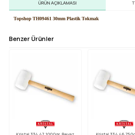
ÜRÜN AÇIKLAMASI
T
Topshop TH09461 30mm Plastik Tokmak
Benzer Ürünler
Kristal 334 47 1000gr. Beyaz
Kristal 334 46 750