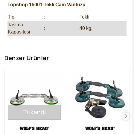
Topshop 15001 Tekli Cam Vantuzu
Tipi
:
Tekli
Taşıma
:
40 kg.
Kapasitesi
Çapı
:
117 mm
Gövde
:
Plastik
Benzer Ürünler
Tükendi