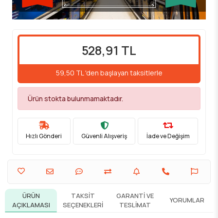
528,91 TL
59,50 TL 'den başlayan taksitlerle
Ürün stokta bulunmamaktadır.
Hızlı Gönderi
Güvenli Alışveriş
İade ve Değişim
ÜRÜN
TAKSIT
GARANTI VE
YORUMLAR
AÇIKLAMASI
SEÇENEKLERI
TESLIMAT