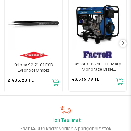
Factor KDK7500CE Marşlı
Knipex 92 21 01 ESD
Monofaze Dizel
Evrensel Cımbız
Jeneratör 6,9 Kva
43.535,78 TL
2.496,20 TL
Hızlı Teslimat
Saat 14:00’e kadar verilen siparişleriniz stok