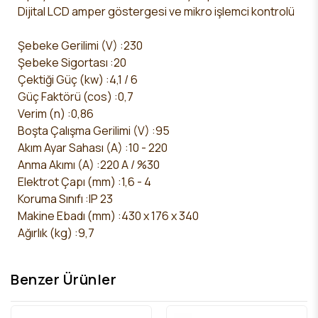
Dijital LCD amper göstergesi ve mikro işlemci kontrolü
Şebeke Gerilimi (V) :230
Şebeke Sigortası :20
Çektiği Güç (kw) :4,1 / 6
Güç Faktörü (cos) :0,7
Verim (n) :0,86
Boşta Çalışma Gerilimi (V) :95
Akım Ayar Sahası (A) :10 - 220
Anma Akımı (A) :220 A / %30
Elektrot Çapı (mm) :1,6 - 4
Koruma Sınıfı :IP 23
Makine Ebadı (mm) :430 x 176 x 340
Ağırlık (kg) :9,7
Benzer Ürünler