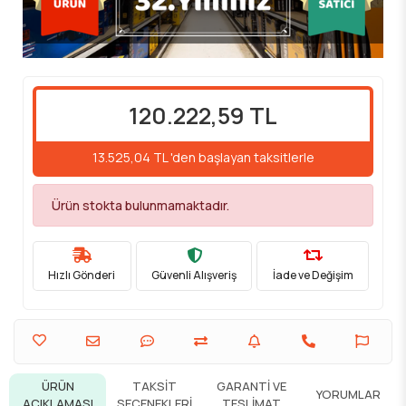
120.222,59 TL
13.525,04 TL 'den başlayan taksitlerle
Ürün stokta bulunmamaktadır.
Hızlı Gönderi
Güvenli Alışveriş
İade ve Değişim
ÜRÜN
TAKSIT
GARANTI VE
YORUMLAR
AÇIKLAMASI
SEÇENEKLERI
TESLIMAT