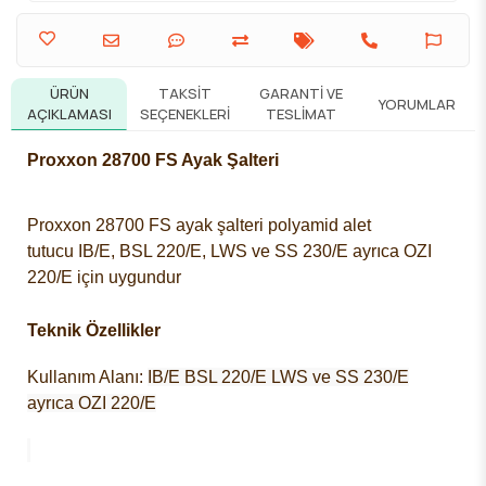
ÜRÜN
TAKSIT
GARANTI VE
YORUMLAR
AÇIKLAMASI
SEÇENEKLERI
TESLIMAT
Proxxon 28700 FS Ayak Şalteri
Proxxon 28700 FS ayak şalteri
polyamid
alet
tutucu
IB/E, BSL 220/E, LWS ve
SS 230/E ayrıca
OZI
220/E için uygundur
Teknik Özellikler
Kullanım Alanı:
IB/E BSL 220/E LWS ve SS 230/E
ayrıca OZI 220/E