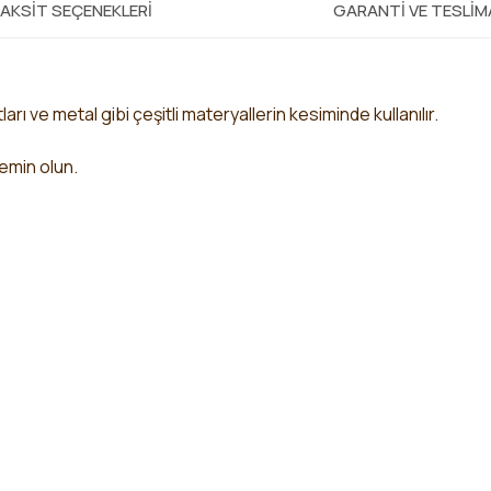
AKSIT SEÇENEKLERI
GARANTI VE TESLI
ları ve metal gibi çeşitli materyallerin kesiminde
kullanılır.
 emin olun.