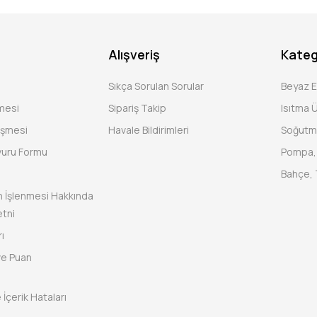
Alışveriş
Kateg
Sıkça Sorulan Sorular
Beyaz 
şmesi
Sipariş Takip
Isıtma Ü
eşmesi
Havale Bildirimleri
Soğutm
vuru Formu
Pompa, 
Bahçe, 
rin İşlenmesi Hakkında
tni
ı
ve Puan
 İçerik Hataları