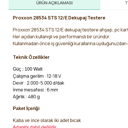
ÜRÜN AÇIKLAMASI
T
Proxxon 28534 STS 12/E Dekupaj Testere
Proxxon 28534 STS 12/E dekupaj testere
ahşap, pc kart
Her açıdan kullanışlı ve performanslı bir üründür.
Kullanmadan önce iş güvenliği kurallarına uyduğunuzdan
Teknik Özellikler
Güç : 100 Watt
Çalışma gerilim : 12-18 V
Devir : 2.000-5.000 d/dak
İnme mesafesi : 6 mm
Ağırlık : 480 g
Paket İçeriği
Kaba ve ince olarak iki adet bıcak
Adaptör dahil değildir.