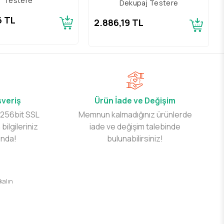
Testere
Dekupaj Testere
6 TL
2.886,19 TL
şveriş
Ürün İade ve Değişim
 256bit SSL
Memnun kalmadığınız ürünlerde
 bilgileriniz
iade ve değişim talebinde
ında!
bulunabilirsiniz!
 kalın