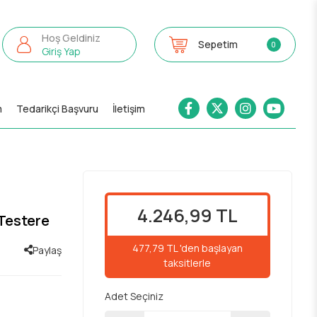
Hoş Geldiniz
Sepetim
0
Giriş Yap
m
Tedarikçi Başvuru
İletişim
4.246,99 TL
Testere
477,79 TL 'den başlayan
Paylaş
taksitlerle
Adet Seçiniz