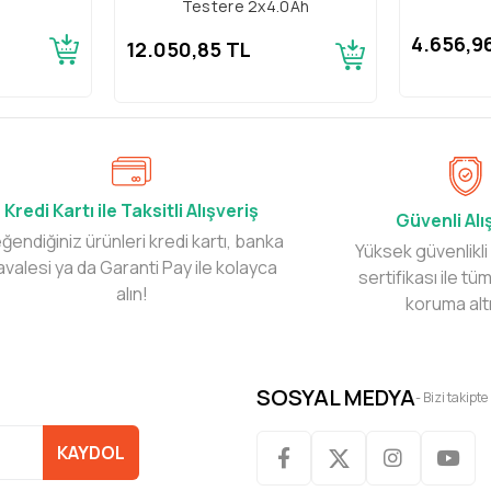
Testere 2x4.0Ah
4.656,9
12.050,85 TL
Kredi Kartı ile Taksitli Alışveriş
Güvenli Alı
ğendiğiniz ürünleri kredi kartı, banka
Yüksek güvenlikli
avalesi ya da Garanti Pay ile kolayca
sertifikası ile tüm
alın!
koruma alt
SOSYAL MEDYA
- Bizi takipte
KAYDOL