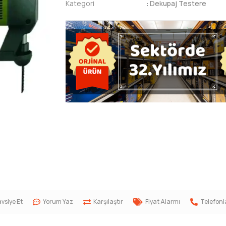
Kategori
:
Dekupaj Testere
vsiye Et
Yorum Yaz
Karşılaştır
Fiyat Alarmı
Telefonl