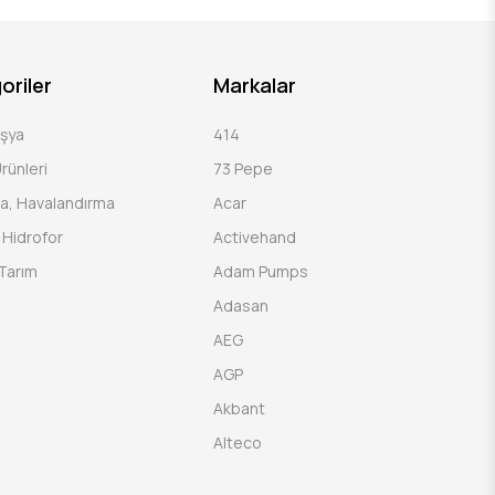
oriler
Markalar
Eşya
414
rünleri
73 Pepe
a, Havalandırma
Acar
Hidrofor
Activehand
Tarım
Adam Pumps
Adasan
AEG
AGP
Akbant
Alteco