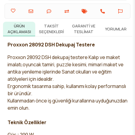
ÜRÜN
TAKSIT
GARANTI VE
YORUMLAR
AÇIKLAMASI
SEÇENEKLERI
TESLIMAT
Proxxon 28092 DSH Dekupaj Testere
Proxxon 28092 DSH
dekupaj testere
Kalıp ve maket
imalatı,
oyuncak tamiri, puzzle kesimi, mimari maket
ve
antika yenileme işlerinde Sanat okulları ve
eğitim
atölyeleri için idealdir.
Ergonomik tasarıma sahip, kullanımı kolay performanslı
bir üründür.
Kullanmadan önce iş güvenliği kurallarına uyduğunuzdan
emin olun.
Teknik Özellikler
Güç : 200 W