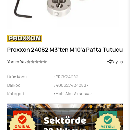
Proxxon 24082 M3'ten M10'a Pafta Tutucu
Yorum Yaz
Paylaş
Ürün Kodu
:
PROX24082
Barkod
:
4006274240827
Kategori
:
Hobi Alet Aksesuar