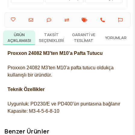
ÜRÜN
TAKSIT
GARANTI VE
YORUMLAR
AÇIKLAMASI
SEÇENEKLERI
TESLIMAT
Proxxon 24082 M3'ten M10'a Pafta Tutucu
Proxxon 24082 M3'ten M10'a pafta tutucu
oldukça
kullanışlı bir üründür.
Teknik Özellikler
Uygunluk: PD230/E ve PD400’ün puntasına bağlanır
Kapasite: M3-4-5-6-8-10
Benzer Ürünler