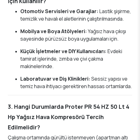
İçin Kullanılır?
Otomotiv Servisleri ve Garajlar:
Lastik şişirme,
temizlik ve havalı el aletlerinin çalıştırılmasında.
Mobilya ve Boya Atölyeleri:
Yağsız hava çıkışı
sayesinde pürüzsüz boya uygulamaları için.
Küçük İşletmeler ve DIY Kullanıcıları:
Evdeki
tamirat işlerinde, zımba ve çivi çakma
makinelerinde.
Laboratuvar ve Diş Klinikleri:
Sessiz yapısı ve
temiz hava ihtiyacı gerektiren hassas ortamlarda.
3. Hangi Durumlarda Proter PR 54 HZ 50 Lt 4
Hp Yağsız Hava Kompresörü Tercih
Edilmelidir?
Çalışma ortamında gürültü istenmeyen (apartman altı