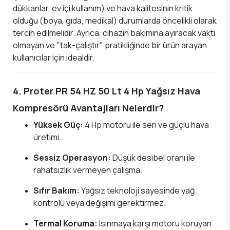
dükkanlar, ev içi kullanım) ve hava kalitesinin kritik
olduğu (boya, gıda, medikal) durumlarda öncelikli olarak
tercih edilmelidir. Ayrıca, cihazın bakımına ayıracak vakti
olmayan ve "tak-çalıştır" pratikliğinde bir ürün arayan
kullanıcılar için idealdir.
4. Proter PR 54 HZ 50 Lt 4 Hp Yağsız Hava
Kompresörü Avantajları Nelerdir?
Yüksek Güç:
4 Hp motoru ile seri ve güçlü hava
üretimi.
Sessiz Operasyon:
Düşük desibel oranı ile
rahatsızlık vermeyen çalışma.
Sıfır Bakım:
Yağsız teknoloji sayesinde yağ
kontrolü veya değişimi gerektirmez.
Termal Koruma:
Isınmaya karşı motoru koruyan