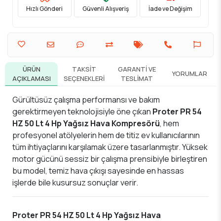
Hızlı Gönderi
Güvenli Alışveriş
İade ve Değişim
ÜRÜN
TAKSIT
GARANTI VE
YORUMLAR
AÇIKLAMASI
SEÇENEKLERI
TESLIMAT
Gürültüsüz çalışma performansı ve bakım
gerektirmeyen teknolojisiyle öne çıkan
Proter PR 54
HZ 50 Lt 4 Hp Yağsız Hava Kompresörü
, hem
profesyonel atölyelerin hem de titiz ev kullanıcılarının
tüm ihtiyaçlarını karşılamak üzere tasarlanmıştır. Yüksek
motor gücünü sessiz bir çalışma prensibiyle birleştiren
bu model, temiz hava çıkışı sayesinde en hassas
işlerde bile kusursuz sonuçlar verir.
Proter PR 54 HZ 50 Lt 4 Hp Yağsız Hava