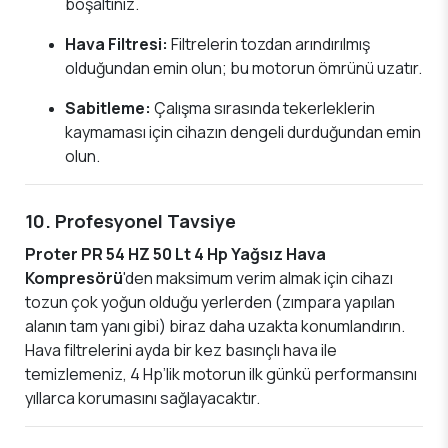
boşaltınız.
Hava Filtresi:
Filtrelerin tozdan arındırılmış
olduğundan emin olun; bu motorun ömrünü uzatır.
Sabitleme:
Çalışma sırasında tekerleklerin
kaymaması için cihazın dengeli durduğundan emin
olun.
10. Profesyonel Tavsiye
Proter PR 54 HZ 50 Lt 4 Hp Yağsız Hava
Kompresörü
'den maksimum verim almak için cihazı
tozun çok yoğun olduğu yerlerden (zımpara yapılan
alanın tam yanı gibi) biraz daha uzakta konumlandırın.
Hava filtrelerini ayda bir kez basınçlı hava ile
temizlemeniz, 4 Hp’lik motorun ilk günkü performansını
yıllarca korumasını sağlayacaktır.