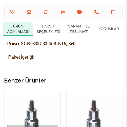
ÜRÜN
TAKSIT
GARANTI VE
YORUMLAR
AÇIKLAMASI
SEÇENEKLERI
TESLIMAT
Proscr SCR03357 33'lü Bits Uç Seti
 Paket İçeriği: 
Benzer Ürünler