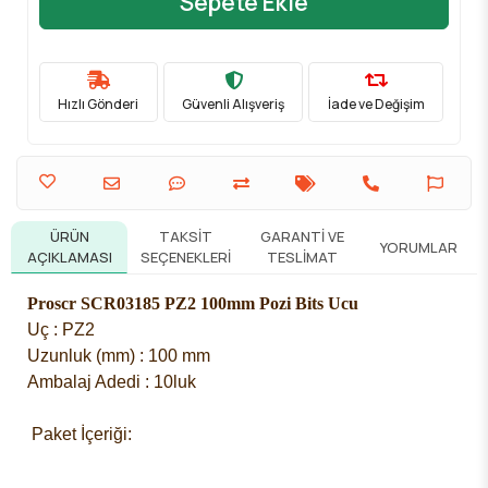
Sepete Ekle
Hızlı Gönderi
Güvenli Alışveriş
İade ve Değişim
ÜRÜN
TAKSIT
GARANTI VE
YORUMLAR
AÇIKLAMASI
SEÇENEKLERI
TESLIMAT
Proscr SCR03185 PZ2 100mm Pozi Bits Ucu
Uç : PZ2
Uzunluk (mm) : 100 mm
Ambalaj Adedi : 10luk
 Paket İçeriği: 