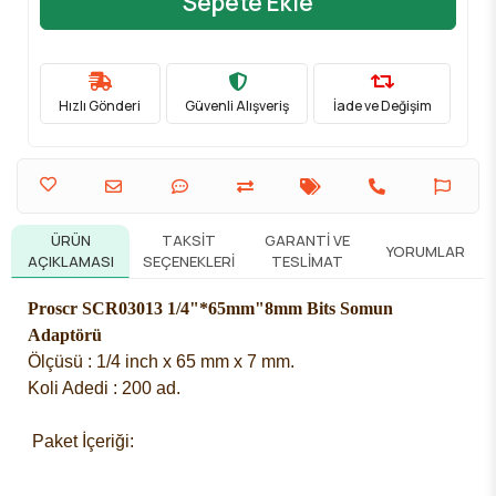
Sepete Ekle
Hızlı Gönderi
Güvenli Alışveriş
İade ve Değişim
ÜRÜN
TAKSIT
GARANTI VE
YORUMLAR
AÇIKLAMASI
SEÇENEKLERI
TESLIMAT
Proscr SCR03013 1/4"*65mm"8mm Bits Somun
Adaptörü
Ölçüsü : 1/4 inch x 65 mm x 7 mm.
Koli Adedi : 200 ad.
 Paket İçeriği: 