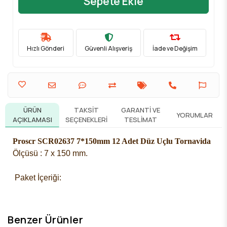
Sepete Ekle
Hızlı Gönderi
Güvenli Alışveriş
İade ve Değişim
ÜRÜN
TAKSIT
GARANTI VE
YORUMLAR
AÇIKLAMASI
SEÇENEKLERI
TESLIMAT
Proscr SCR02637 7*150mm 12 Adet Düz Uçlu Tornavida
Ölçüsü : 7 x 150 mm.
 Paket İçeriği: 
Benzer Ürünler