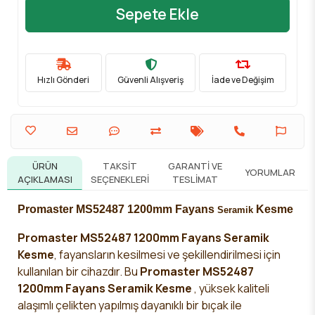
Sepete Ekle
Hızlı Gönderi
Güvenli Alışveriş
İade ve Değişim
ÜRÜN
TAKSIT
GARANTI VE
YORUMLAR
AÇIKLAMASI
SEÇENEKLERI
TESLIMAT
Promaster MS52487 1200mm Fayans
Kesme
Seramik
Promaster MS52487 1200mm Fayans Seramik
Kesme
,
fayansların kesilmesi ve şekillendirilmesi için
kullanılan bir cihazdır. Bu
Promaster MS52487
1200mm Fayans Seramik Kesme
, yüksek kaliteli
alaşımlı çelikten yapılmış dayanıklı bir bıçak ile