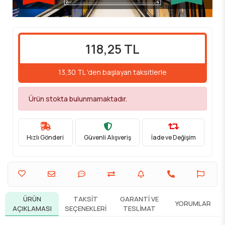
118,25 TL
13,30 TL 'den başlayan taksitlerle
Ürün stokta bulunmamaktadır.
Hızlı Gönderi
Güvenli Alışveriş
İade ve Değişim
ÜRÜN
TAKSIT
GARANTI VE
YORUMLAR
AÇIKLAMASI
SEÇENEKLERI
TESLIMAT