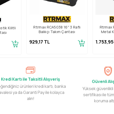
Rtrmax RCA5038 16'' 3 Raflı
Rtrmax 
tik Kilitli
Balıkçı Takım Çantası
Metal K
tası
929,17 TL
1.753,95
Kredi Kartı ile Taksitli Alışveriş
Güvenli Alı
ğendiğiniz ürünleri kredi kartı, banka
Yüksek güvenlikli
avalesi ya da Garanti Pay ile kolayca
sertifikası ile tüm
alın!
koruma alt