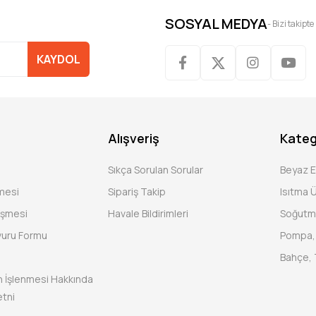
SOSYAL MEDYA
- Bizi takipte
KAYDOL
Alışveriş
Kateg
Sıkça Sorulan Sorular
Beyaz 
şmesi
Sipariş Takip
Isıtma Ü
eşmesi
Havale Bildirimleri
Soğutm
vuru Formu
Pompa, 
Bahçe, 
rin İşlenmesi Hakkında
tni