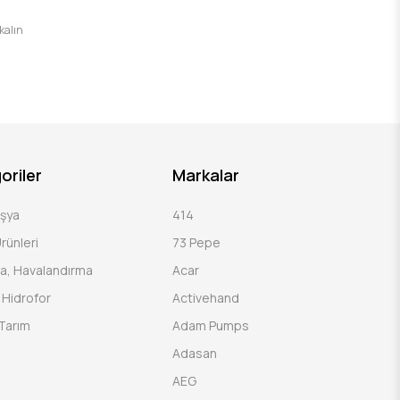
 kalın
oriler
Markalar
Eşya
414
rünleri
73 Pepe
a, Havalandırma
Acar
Hidrofor
Activehand
Tarım
Adam Pumps
Adasan
AEG