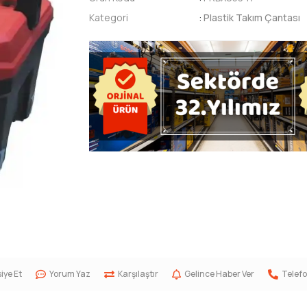
Kategori
:
Plastik Takım Çantası
iye Et
Yorum Yaz
Karşılaştır
Gelince Haber Ver
Telefo