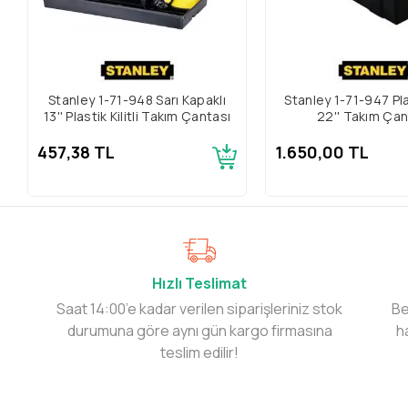
Stanley 1-71-948 Sarı Kapaklı
Stanley 1-71-947 Plas
13'' Plastik Kilitli Takım Çantası
22'' Takım Çan
457,38 TL
1.650,00 TL
Hızlı Teslimat
Saat 14:00’e kadar verilen siparişleriniz stok
Be
durumuna göre aynı gün kargo firmasına
h
teslim edilir!