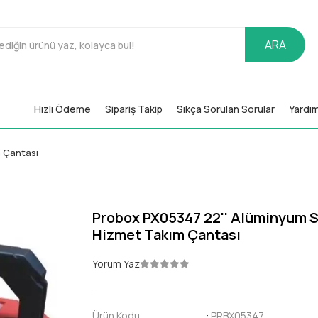
ARA
Hızlı Ödeme
Sipariş Takip
Sıkça Sorulan Sorular
Yardı
m Çantası
Probox PX05347 22'' Alüminyum S
Hizmet Takım Çantası
Yorum Yaz
Ürün Kodu
:
PRBX05347