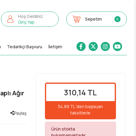
Hoş Geldiniz
Sepetim
0
Giriş Yap
m
Tedarikçi Başvuru
İletişim
310,14 TL
aplı Ağır
34,89 TL 'den başlayan
taksitlerle
Paylaş
Ürün stokta
bulunmamaktadır.