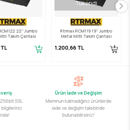
Tükendi
RCM122 22'' Jumbo
Rtrmax RCM119 19'' Jumbo
ilitli Takım Çantası
Metal Kilitli Takım Çantası
 TL
1.200,66 TL
şveriş
Ürün İade ve Değişim
 256bit SSL
Memnun kalmadığınız ürünlerde
 bilgileriniz
iade ve değişim talebinde
ında!
bulunabilirsiniz!