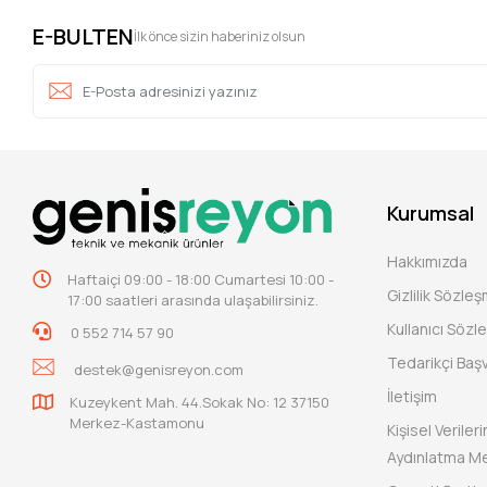
E-BULTEN
İlk önce sizin haberiniz olsun
Kurumsal
Hakkımızda
Haftaiçi 09:00 - 18:00 Cumartesi 10:00 -
Gizlilik Sözle
17:00 saatleri arasında ulaşabilirsiniz.
Kullanıcı Sözl
0 552 714 57 90
Tedarikçi Baş
destek@genisreyon.com
İletişim
Kuzeykent Mah. 44.Sokak No: 12 37150
Merkez-Kastamonu
Kişisel Verile
Aydınlatma Me