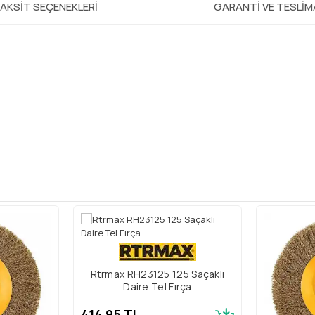
AKSIT SEÇENEKLERI
GARANTI VE TESLI
Rtrmax RH23125 125 Saçaklı
Daire Tel Fırça
414,95 TL