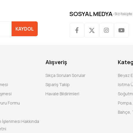
SOSYAL MEDYA
- Bizi takipte
KAYDOL
Alışveriş
Kateg
Sıkça Sorulan Sorular
Beyaz 
şmesi
Sipariş Takip
Isıtma Ü
eşmesi
Havale Bildirimleri
Soğutm
vuru Formu
Pompa, 
Bahçe, 
rin İşlenmesi Hakkında
tni