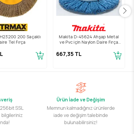
H23200 200 Saçaklı
Makita D-45624 Ahşap Metal
aire Tel Fırça
ve Pvc için Naylon Daire Fırça
50mm
TL
667,35 TL
şveriş
Ürün İade ve Değişim
 256bit SSL
Memnun kalmadığınız ürünlerde
 bilgileriniz
iade ve değişim talebinde
ında!
bulunabilirsiniz!