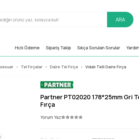
ARA
Hızlı Ödeme
Sipariş Takip
Sıkça Sorulan Sorular
Yardı
ksesuar
Tel Fırçalar
Daire Tel Fırça
Vidalı Telli Daire Fırça
Partner PT02020 178*25mm Gri Te
Fırça
Yorum Yaz