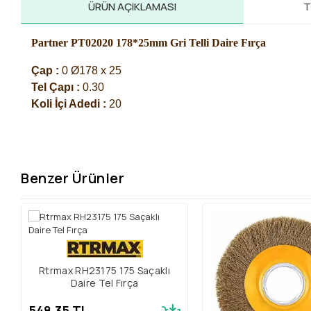
ÜRÜN AÇIKLAMASI
T
Partner PT02020 178*25mm Gri Telli Daire Fırça
Çap : 
0 Ø178 x 25
Tel Çapı :
 0.30
Koli İçi Adedi : 
20
Benzer Ürünler
Rtrmax RH23175 175 Saçaklı
Daire Tel Fırça
548,35 TL