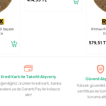
 Saçaklı
Rtrmax R
ça
D
579,51 
Kredi Kartı ile Taksitli Alışveriş
Güvenli Alı
ğendiğiniz ürünleri kredi kartı, banka
Yüksek güvenlikli
avalesi ya da Garanti Pay ile kolayca
sertifikası ile tüm
alın!
koruma alt