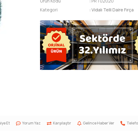
Ürün Kodu
:
PRT02020
Kategori
:
Vidalı Telli Daire Fırça
iye Et
Yorum Yaz
Karşılaştır
Gelince Haber Ver
Telefo