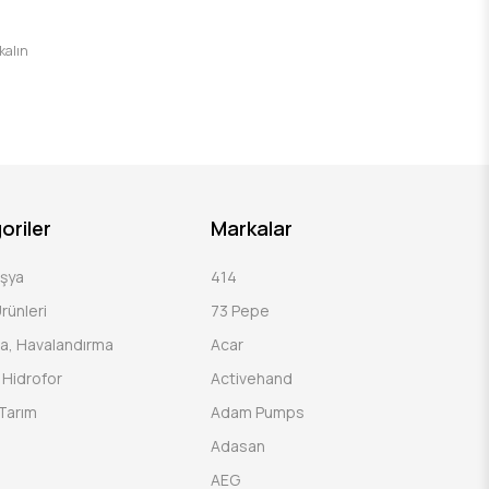
 kalın
oriler
Markalar
Eşya
414
rünleri
73 Pepe
a, Havalandırma
Acar
Hidrofor
Activehand
Tarım
Adam Pumps
Adasan
AEG