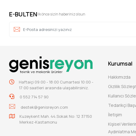
E-BULTEN
İlk önce sizin haberiniz olsun
Kurumsal
Hakkımızda
Haftaiçi 09:00 - 18:00 Cumartesi 10:00 -
Gizlilik Sözle
17:00 saatleri arasında ulaşabilirsiniz.
Kullanıcı Sözl
0 552 714 57 90
Tedarikçi Baş
destek@genisreyon.com
İletişim
Kuzeykent Mah. 44.Sokak No: 12 37150
Merkez-Kastamonu
Kişisel Verile
Aydınlatma Me