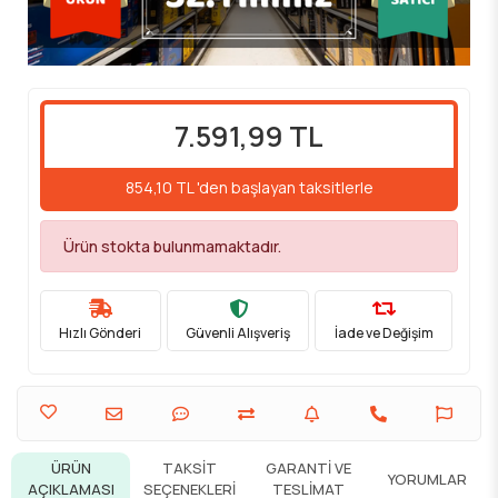
7.591,99 TL
854,10 TL 'den başlayan taksitlerle
Ürün stokta bulunmamaktadır.
Hızlı Gönderi
Güvenli Alışveriş
İade ve Değişim
ÜRÜN
TAKSIT
GARANTI VE
YORUMLAR
AÇIKLAMASI
SEÇENEKLERI
TESLIMAT