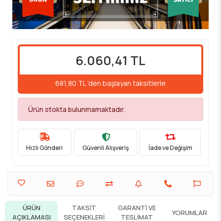
6.060,41 TL
681,80 TL 'den başlayan taksitlerle
Ürün stokta bulunmamaktadır.
Hızlı Gönderi
Güvenli Alışveriş
İade ve Değişim
ÜRÜN
TAKSIT
GARANTI VE
YORUMLAR
AÇIKLAMASI
SEÇENEKLERI
TESLIMAT