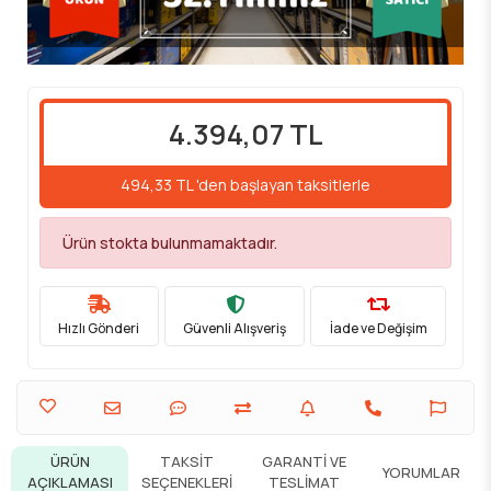
4.394,07 TL
494,33 TL 'den başlayan taksitlerle
Ürün stokta bulunmamaktadır.
Hızlı Gönderi
Güvenli Alışveriş
İade ve Değişim
ÜRÜN
TAKSIT
GARANTI VE
YORUMLAR
AÇIKLAMASI
SEÇENEKLERI
TESLIMAT