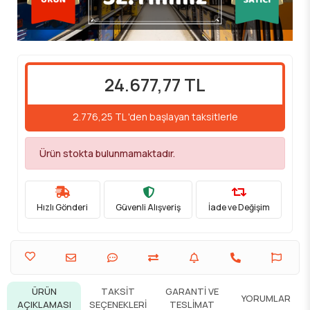
24.677,77 TL
2.776,25 TL 'den başlayan taksitlerle
Ürün stokta bulunmamaktadır.
Hızlı Gönderi
Güvenli Alışveriş
İade ve Değişim
ÜRÜN
TAKSIT
GARANTI VE
YORUMLAR
AÇIKLAMASI
SEÇENEKLERI
TESLIMAT