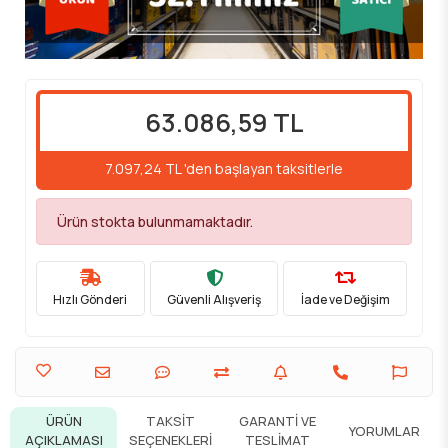
63.086,59 TL
7.097,24 TL 'den başlayan taksitlerle
Ürün stokta bulunmamaktadır.
Hızlı Gönderi
Güvenli Alışveriş
İade ve Değişim
ÜRÜN
TAKSIT
GARANTI VE
YORUMLAR
AÇIKLAMASI
SEÇENEKLERI
TESLIMAT