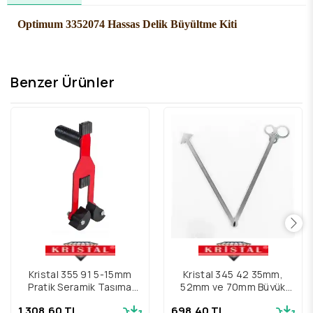
Optimum 3352074 Hassas Delik Büyültme Kiti
Benzer Ürünler
Kristal 355 91 5-15mm
Kristal 345 42 35mm,
Pratik Seramik Taşıma
52mm ve 70mm Büyük
Aparatı
Fayans Makörü
1.308,60 TL
698,40 TL