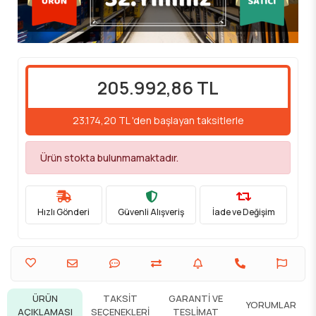
205.992,86 TL
23.174,20 TL 'den başlayan taksitlerle
Ürün stokta bulunmamaktadır.
Hızlı Gönderi
Güvenli Alışveriş
İade ve Değişim
ÜRÜN
TAKSIT
GARANTI VE
YORUMLAR
AÇIKLAMASI
SEÇENEKLERI
TESLIMAT