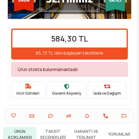
584,30 TL
65,73 TL 'den başlayan taksitlerle
Ürün stokta bulunmamaktadır.
Hızlı Gönderi
Güvenli Alışveriş
İade ve Değişim
ÜRÜN
TAKSIT
GARANTI VE
YORUMLAR
AÇIKLAMASI
SEÇENEKLERI
TESLIMAT