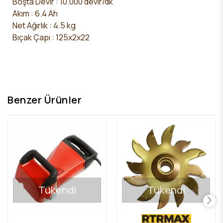
Boşta Devir : 10.000 devir/dk
Akım : 6.4 Ah
Net Ağırlık
: 4.5 kg
Bıçak Çapı :
125x2x22
Benzer Ürünler
Tükendi
Tükendi