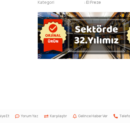
Kategori
:
El Freze
iye Et
Yorum Yaz
Karşılaştır
Gelince Haber Ver
Telefo