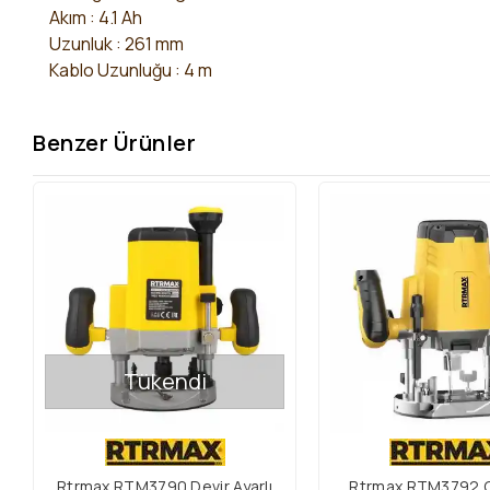
Akım : 4.1 Ah
Uzunluk : 261 mm
Kablo Uzunluğu : 4 m
Benzer Ürünler
Tükendi
Rtrmax RTM3790 Devir Ayarlı
Rtrmax RTM3792 Çi