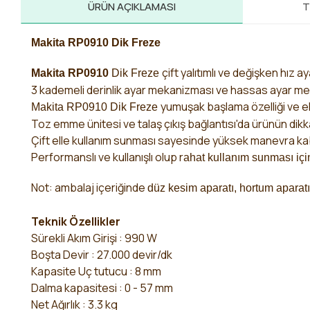
ÜRÜN AÇIKLAMASI
T
Makita RP0910 Dik Freze
çift yalıtımlı ve değişken hız ay
Makita RP0910
Dik Freze
3 kademeli derinlik ayar mekanizması ve hassas ayar m
yumuşak başlama özelliği ve el
Makita RP0910 Dik Freze
Toz emme ünitesi ve talaş çıkış bağlantısı'da ürünün dikk
Çift elle kullanım sunması sayesinde yüksek manevra kabi
Performanslı ve kullanışlı olup r
ahat kullanım sunması için
Not: ambalaj içeriğinde
düz kesim aparatı, hortum aparatı
Teknik Özellikler
Sürekli Akım Girişi : 990 W
Boşta Devir : 27.000 devir/dk
Kapasite Uç tutucu : 8 mm
Dalma kapasitesi : 0 - 57 mm
Net Ağırlık : 3.3 kg