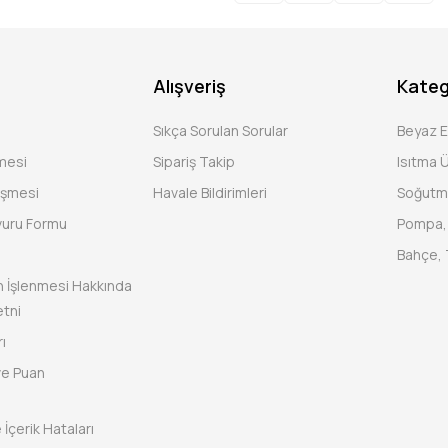
Alışveriş
Kateg
Sıkça Sorulan Sorular
Beyaz 
şmesi
Sipariş Takip
Isıtma Ü
eşmesi
Havale Bildirimleri
Soğutm
vuru Formu
Pompa, 
Bahçe, 
rin İşlenmesi Hakkında
tni
ı
ve Puan
 İçerik Hataları