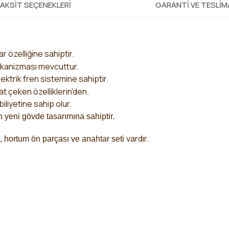
AKSIT SEÇENEKLERI
GARANTI VE TESLI
ar özelliğine sahiptir.
ekanizması mevcuttur.
ektrik fren sistemine sahiptir.
at çeken özelliklerin'den
.
liyetine sahip olur.
 yeni gövde tasarımına sahiptir.
vardır.
, hortum ön parçası ve anahtar seti