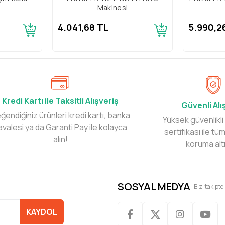
Makinesi
4.041,68 TL
5.990,2
Kredi Kartı ile Taksitli Alışveriş
Güvenli Alı
ğendiğiniz ürünleri kredi kartı, banka
Yüksek güvenlikli
avalesi ya da Garanti Pay ile kolayca
sertifikası ile tüm
alın!
koruma alt
SOSYAL MEDYA
- Bizi takipte
KAYDOL