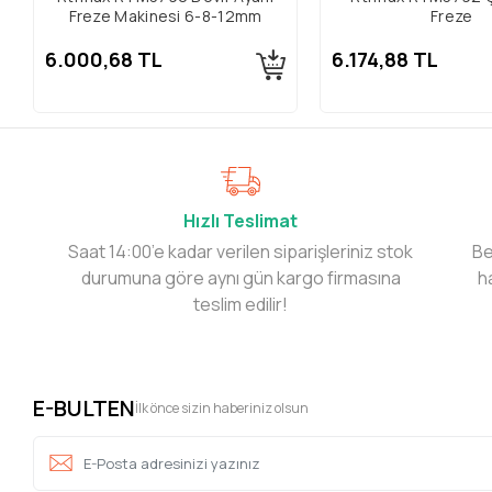
Freze Makinesi 6-8-12mm
Freze
6.000,68 TL
6.174,88 TL
Hızlı Teslimat
Saat 14:00’e kadar verilen siparişleriniz stok
Be
durumuna göre aynı gün kargo firmasına
h
teslim edilir!
E-BULTEN
İlk önce sizin haberiniz olsun