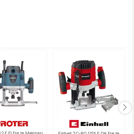
12 E El Freze Makinası
Einhell TC-RO 1155 E Dik Freze