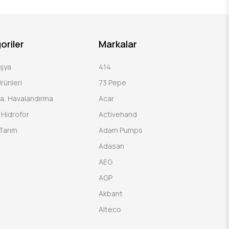
oriler
Markalar
Eşya
414
rünleri
73 Pepe
a, Havalandırma
Acar
Hidrofor
Activehand
Tarım
Adam Pumps
Adasan
AEG
AGP
Akbant
Alteco