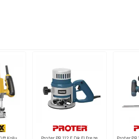
ft Kollu
Proter PR 112 E Dik El Freze
Proter PR 