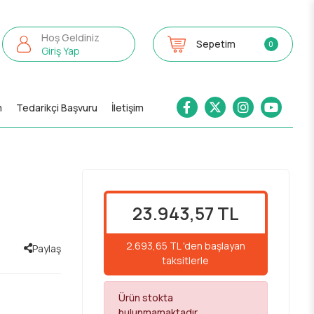
Hoş Geldiniz
Sepetim
0
Giriş Yap
m
Tedarikçi Başvuru
İletişim
23.943,57 TL
2.693,65 TL 'den başlayan
Paylaş
taksitlerle
Ürün stokta
bulunmamaktadır.