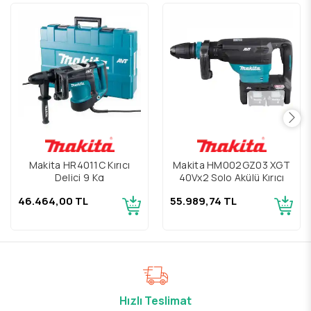
Makita HR4011C Kırıcı
Makita HM002GZ03 XGT
Delici 9 Kg
40Vx2 Solo Akülü Kırıcı
46.464,00 TL
55.989,74 TL
Hızlı Teslimat