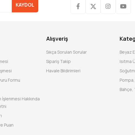
KAYDOL
Alışveriş
Kateg
Sıkça Sorulan Sorular
Beyaz 
şmesi
Sipariş Takip
Isıtma Ü
eşmesi
Havale Bildirimleri
Soğutm
vuru Formu
Pompa, 
Bahçe, 
rin İşlenmesi Hakkında
tni
ı
ve Puan