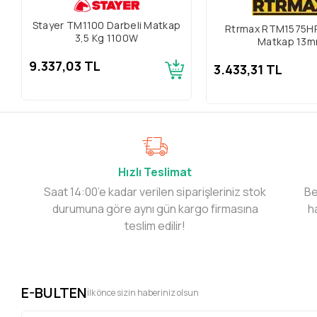
Stayer TM1100 Darbeli Matkap
Rtrmax RTM1575HP
3,5 Kg 1100W
Matkap 13
9.337,03 TL
3.433,31 TL
Hızlı Teslimat
Saat 14:00’e kadar verilen siparişleriniz stok
Be
durumuna göre aynı gün kargo firmasına
h
teslim edilir!
E-BULTEN
İlk önce sizin haberiniz olsun