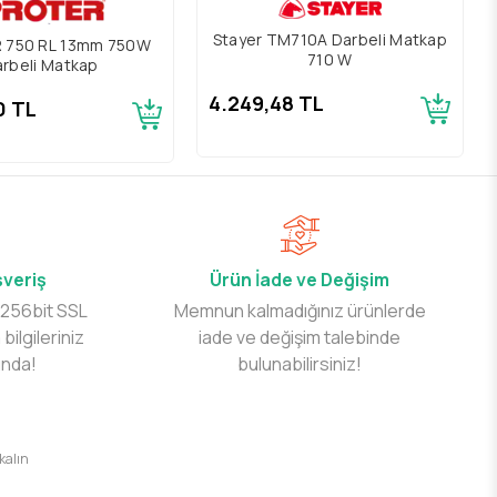
Stayer TM710A Darbeli Matkap
R 750 RL 13mm 750W
710 W
rbeli Matkap
4.249,48 TL
0 TL
şveriş
Ürün İade ve Değişim
 256bit SSL
Memnun kalmadığınız ürünlerde
 bilgileriniz
iade ve değişim talebinde
ında!
bulunabilirsiniz!
 kalın