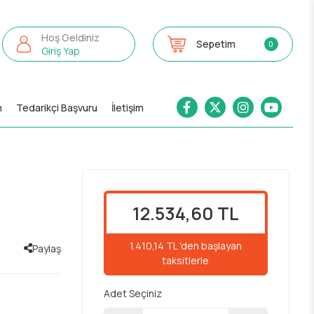
Hoş Geldiniz
Sepetim
0
Giriş Yap
m
Tedarikçi Başvuru
İletişim
12.534,60 TL
1.410,14 TL 'den başlayan
Paylaş
taksitlerle
Adet Seçiniz