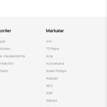
oriler
Markalar
Eşya
414
rünleri
73 Pepe
a, Havalandırma
Acar
Hidrofor
Activehand
Tarım
Adam Pumps
Adasan
AEG
AGP
Akbant