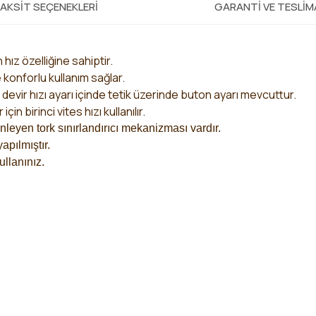
AKSIT SEÇENEKLERI
GARANTI VE TESLI
hız özelliğine sahiptir.
konforlu kullanım sağlar.
evir hızı ayarı içinde tetik üzerinde buton ayarı mevcuttur.
için birinci vites hızı kullanılır.
nleyen tork sınırlandırıcı mekanizması vardır.
apılmıştır.
llanınız.