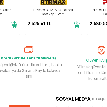
 Darbeli
Rtrmax RTM1570 Darbeli
Proter P
mm
matkap 13mm
Da
2.525,41 TL
2.580,5
Kredi Kartı ile Taksitli Alışveriş
Güvenli Alı
ğendiğiniz ürünleri kredi kartı, banka
Yüksek güvenlikli
avalesi ya da Garanti Pay ile kolayca
sertifikası ile tüm
alın!
koruma alt
SOSYAL MEDYA
- Bizi takipte