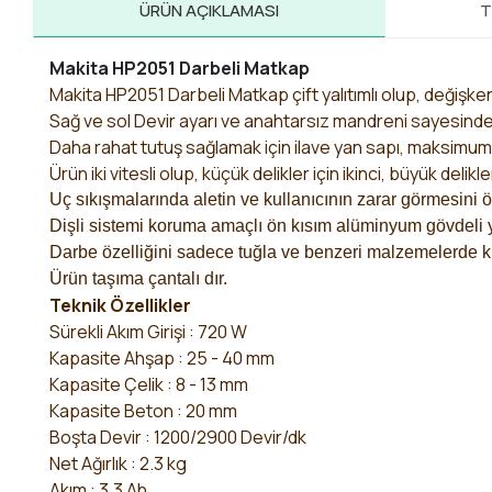
ÜRÜN AÇIKLAMASI
T
Makita HP2051 Darbeli Matkap
Makita HP2051 Darbeli Matkap çift yalıtımlı olup, değişken 
Sağ ve sol Devir ayarı ve anahtarsız mandreni sayesinde 
Daha rahat tutuş sağlamak için ilave yan sapı, maksimum d
Ürün iki vitesli olup, küçük delikler için ikinci, büyük delikler 
Uç sıkışmalarında aletin ve kullanıcının zarar görmesini ö
Dişli sistemi koruma amaçlı ön kısım alüminyum gövdeli y
Darbe özelliğini sadece tuğla ve benzeri malzemelerde ku
Ürün taşıma çantalı dır.
Teknik Özellikler
Sürekli Akım Girişi : 720 W
Kapasite Ahşap : 25 - 40 mm
Kapasite Çelik : 8 - 13 mm
Kapasite Beton : 20 mm
Boşta Devir : 1200/2900 Devir/dk
Net Ağırlık : 2.3 kg
Akım : 3.3 Ah