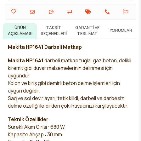
ÜRÜN
TAKSIT
GARANTI VE
YORUMLAR
AÇIKLAMASI
SEÇENEKLERI
TESLIMAT
Makita HP1641 Darbeli Matkap
Makita HP1641
darbeli matkap tuğla, gaz beton, delikli
kiremit
gibi duvar malzemelerinin delinmesi için
uygundur.
Kolon ve kiriş gibi demirli beton delme işlemleri için
uygun değildir.
Sağ ve
sol devir ayarı, tetik kilidi, darbeli ve darbesiz
delme özelliği ile birden çok ihtiyacınızı karşılayacaktır.
Teknik Özellikler
Sürekli Akım Girişi : 680 W
Kapasite Ahşap : 30 mm