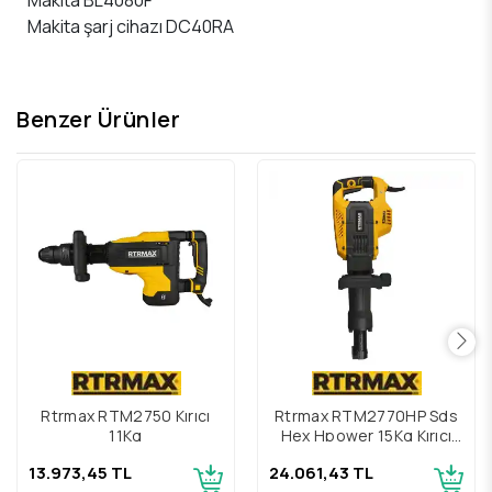
Makita şarj cihazı DC40RA
Benzer Ürünler
Rtrmax RTM2750 Kırıcı
Rtrmax RTM2770HP Sds
11Kg
Hex Hpower 15Kg Kırıcı
45J
13.973,45 TL
24.061,43 TL