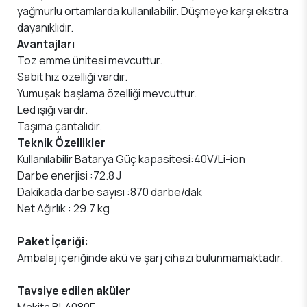
yağmurlu ortamlarda kullanılabilir. Düşmeye karşı ekstra
dayanıklıdır.
Avantajları
Toz emme ünitesi mevcuttur.
Sabit hız özelliği vardır.
Yumuşak başlama özelliği mevcuttur.
Led ışığı vardır.
Taşıma çantalıdır.
Teknik Özellikler
Kullanılabilir Batarya Güç kapasitesi:40V/Li-ion
Darbe enerjisi :72.8 J
Dakikada darbe sayısı :870 darbe/dak
Net Ağırlık : 29.7 kg
Paket İçeriği:
Ambalaj içeriğinde akü ve şarj cihazı bulunmamaktadır.
Tavsiye edilen aküler
Makita BL4080F