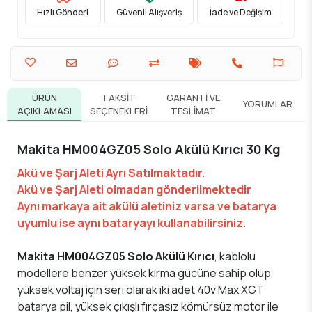
Hızlı Gönderi
Güvenli Alışveriş
İade ve Değişim
ÜRÜN
TAKSIT
GARANTI VE
YORUMLAR
AÇIKLAMASI
SEÇENEKLERI
TESLIMAT
Makita HM004GZ05 Solo Akülü Kırıcı 30 Kg
Akü ve Şarj Aleti Ayrı Satılmaktadır.
Akü ve Şarj Aleti olmadan gönderilmektedir
Aynı markaya ait akülü aletiniz varsa ve batarya
uyumlu ise aynı bataryayı kullanabilirsiniz.
Makita HM004GZ05 Solo Akülü Kırıcı
, kablolu
modellere benzer yüksek kırma gücüne sahip olup,
yüksek voltaj için seri olarak iki adet 40v Max XGT
batarya pil, yüksek çıkışlı fırçasız kömürsüz motor ile