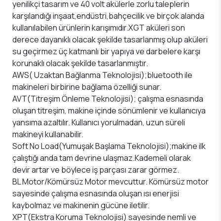
yenilikçi tasarım ve 40 volt akülerle zorlu taleplerin
karşılandığı inşaat,endüstri,bahçecilik ve birçok alanda
kullanılabilen ürünlerin karışımıdır.XGT aküleri son
derece dayanıklı olacak şekilde tasarlanmış olup aküleri
su geçirmez üç katmanlı bir yapıya ve darbelere karşı
korunaklı olacak şekilde tasarlanmıştır.
AWS( Uzaktan Bağlanma Teknolojisi);bluetooth ile
makineleri birbirine bağlama özelliği sunar.
AVT(Titreşim Önleme Teknolojisi); çalışma esnasında
oluşan titreşim, makine içinde sönümlenir ve kullanıcıya
yansıma azaltılır. Kullanıcı yorulmadan, uzun süreli
makineyi kullanabilir.
Soft No Load(Yumuşak Başlama Teknolojisi);makine ilk
çalıştığı anda tam devrine ulaşmaz.Kademeli olarak
devir artar ve böylece iş parçası zarar görmez.
BL Motor/Kömürsüz Motor mevcuttur. Kömürsüz motor
sayesinde çalışma esnasında oluşan ısı enerjisi
kaybolmaz ve makinenin gücüne iletilir.
XPT(Ekstra Koruma Teknolojisi) sayesinde nemli ve