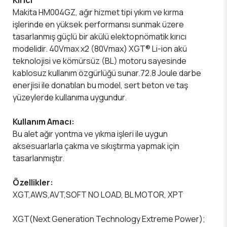
Makita HM004GZ, ağır hizmet tipi yıkım ve kırma
işlerinde en yüksek performansı sunmak üzere
tasarlanmış güçlü bir akülü elektopnömatik kırıcı
modelidir. 40Vmax x2 (80Vmax) XGT® Li-ion akü
teknolojisi ve kömürsüz (BL) motoru sayesinde
kablosuz kullanım özgürlüğü sunar.72.8 Joule darbe
enerjisi ile donatılan bu model, sert beton ve taş
yüzeylerde kullanıma uygundur.
Kullanım Amacı:
Bu alet ağır yontma ve yıkma işleri ile uygun
aksesuarlarla çakma ve sıkıştırma yapmak için
tasarlanmıştır.
Özellikler:
XGT,AWS,AVT,SOFT NO LOAD, BL MOTOR, XPT
XGT(Next Generation Technology Extreme Power);