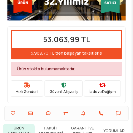
53.063,99 TL
5.969,70 TL 'den başlayan taksitlerle
Ürün stokta bulunmamaktadır.
Hızlı Gönderi
Güvenli Alışveriş
İade ve Değişim
ÜRÜN
TAKSIT
GARANTI VE
YORUMLAR