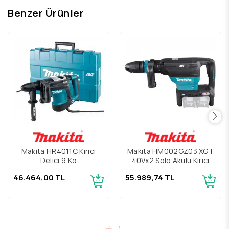
Benzer Ürünler
Makita HR4011C Kırıcı
Makita HM002GZ03 XGT
Delici 9 Kg
40Vx2 Solo Akülü Kırıcı
46.464,00 TL
55.989,74 TL