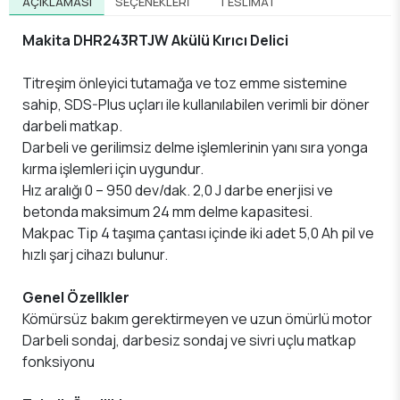
AÇIKLAMASI
SEÇENEKLERI
TESLIMAT
Makita DHR243RTJW Akülü Kırıcı Delici
Titreşim önleyici tutamağa ve toz emme sistemine
sahip, SDS-Plus uçları ile kullanılabilen verimli bir döner
darbeli matkap.
Darbeli ve gerilimsiz delme işlemlerinin yanı sıra yonga
kırma işlemleri için uygundur.
Hız aralığı 0 – 950 dev/dak. 2,0 J darbe enerjisi ve
betonda maksimum 24 mm delme kapasitesi.
Makpac Tip 4 taşıma çantası içinde iki adet 5,0 Ah pil ve
hızlı şarj cihazı bulunur.
Genel Özellkler
Kömürsüz bakım gerektirmeyen ve uzun ömürlü motor
Darbeli sondaj, darbesiz sondaj ve sivri uçlu matkap
fonksiyonu