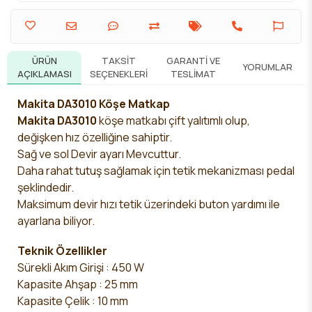
ÜRÜN
TAKSIT
GARANTI VE
YORUMLAR
AÇIKLAMASI
SEÇENEKLERI
TESLIMAT
Makita DA3010 Köşe Matkap
Makita DA3010
köşe matkabı çift yalıtımlı olup,
değişken hız özelliğine sahiptir.
Sağ ve sol Devir ayarı Mevcuttur.
Daha rahat tutuş sağlamak için tetik mekanizması pedal
şeklindedir.
Maksimum devir hızı tetik üzerindeki buton yardımı ile
ayarlana biliyor.
Teknik Özellikler
Sürekli Akım Girişi : 450 W
Kapasite Ahşap : 25 mm
Kapasite Çelik : 10 mm