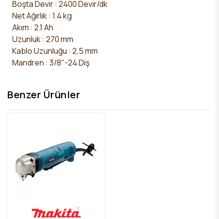
Boşta Devir : 2400 Devir/dk
Net Ağırlık : 1.4 kg
Akım : 2.1 Ah
Uzunluk : 270 mm
Kablo Uzunluğu : 2,5 mm
Mandren : 3/8"-24 Diş
Benzer Ürünler