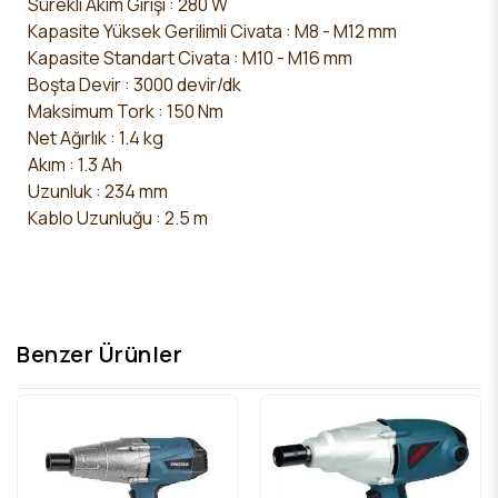
Sürekli Akım Girişi : 280 W
Kapasite Yüksek Gerilimli Civata : M8 - M12 mm
Kapasite Standart Civata : M10 - M16 mm
Boşta Devir : 3000 devir/dk
Maksimum Tork :
150 Nm
Net Ağırlık : 1.4 kg
Akım : 1.3 Ah
Uzunluk : 234 mm
Kablo Uzunluğu : 2.5 m
Benzer Ürünler