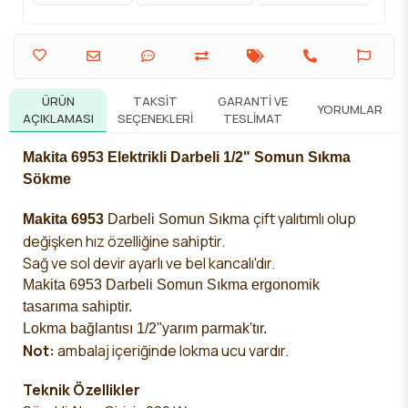
ÜRÜN
TAKSIT
GARANTI VE
YORUMLAR
AÇIKLAMASI
SEÇENEKLERI
TESLIMAT
Makita 6953 Elektrikli Darbeli 1/2" Somun Sıkma
Sökme
çift yalıtımlı olup
Makita 6953
Darbeli Somun Sıkma
değişken hız özelliğine sahiptir.
Sağ ve sol devir ayarlı ve bel kancalı'dır.
Makita 6953 Darbeli Somun Sıkma ergonomik
tasarıma
sahiptir.
Lokma bağlantısı 1/2"yarım parmak'tır.
Not:
ambalaj içeriğinde lokma ucu
vardır.
Teknik Özellikler