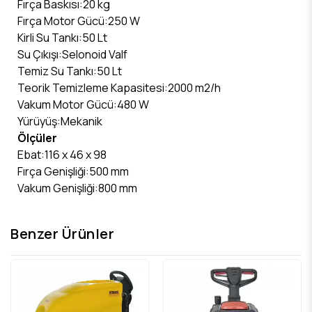
Fırça Baskısı:20 kg
Fırça Motor Gücü:250 W
Kirli Su Tankı:50 Lt
Su Çıkışı:Selonoid Valf
Temiz Su Tankı:50 Lt
Teorik Temizleme Kapasitesi:2000 m2/h
Vakum Motor Gücü:480 W
Yürüyüş:Mekanik
Ölçüler
Ebat:116 x 46 x 98
Fırça Genişliği:500 mm
Vakum Genişliği:800 mm
Benzer Ürünler