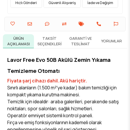
Hızlı Gönderi
Güvenli Alışveriş
İade ve Değişim
ÜRÜN
TAKSIT
GARANTI VE
YORUMLAR
AÇIKLAMASI
SEÇENEKLERI
TESLIMAT
Lavor Free Evo 50B Akülü Zemin Yıkama
Temizleme Otomatı
Fiyata şarj cihazı dahil. Akü hariçtir.
Sınırlı alanların (1.500 m²'ye kadar) bakım temizliği için
kompakt yıkama kurutma makinesi.
Temizlik için idealdir: araba galerileri, perakende satış
noktaları, spor salonları, sağlık hizmetleri.
Operatör emniyet sistemli kontrol paneli.
Fırça ve emiş fonksiyonlarının kademeli olarak
engellenmesine yönelik pil şarj göstergesi.