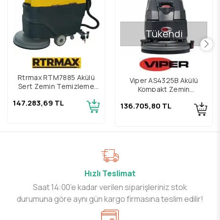
Tükendi
Rtrmax RTM7885 Akülü
Viper AS4325B Akülü
Sert Zemin Temizleme
Kompakt Zemin
Makinesi
Temizleme Makinesi
147.283,69 TL
136.705,80 TL
Hızlı Teslimat
Saat 14:00’e kadar verilen siparişleriniz stok
durumuna göre aynı gün kargo firmasına teslim edilir!